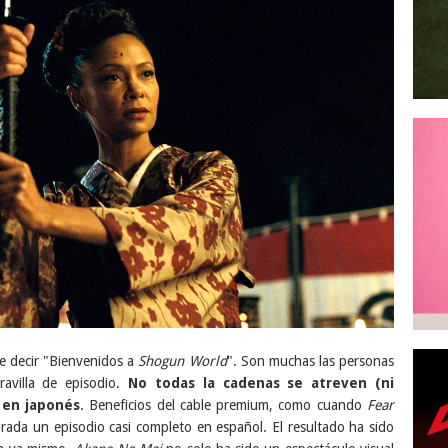
r "Bienvenidos a
Shogun World
". Son muchas las personas
avilla de episodio.
No todas la cadenas se atreven (ni
 en japonés
. Beneficios del cable premium, como cuando
Fear
rada un episodio casi completo en español. El resultado ha sido