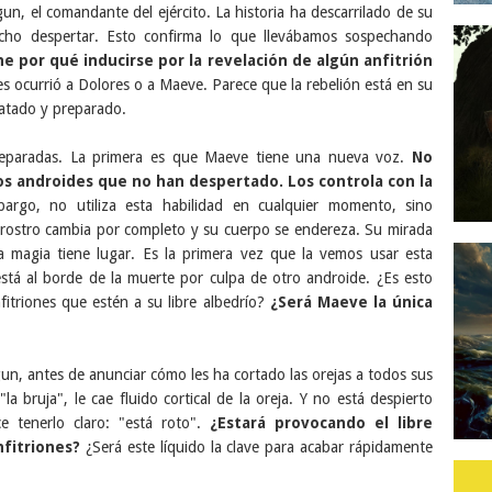
n, el comandante del ejército. La historia ha descarrilado de su
cho despertar. Esto confirma lo que llevábamos sospechando
ene por qué inducirse por la revelación de algún anfitrión
es ocurrió a Dolores o a Maeve. Parece que la rebelión está en su
 atado y preparado.
reparadas. La primera es que Maeve tiene una nueva voz.
No
 los androides que no han despertado. Los controla con la
argo, no utiliza esta habilidad en cualquier momento, sino
 rostro cambia por completo y su cuerpo se endereza. Su mirada
a magia tiene lugar. Es la primera vez que la vemos usar esta
está al borde de la muerte por culpa de otro androide. ¿Es esto
itriones que estén a su libre albedrío?
¿Será Maeve la única
un, antes de anunciar cómo les ha cortado las orejas a todos sus
 bruja", le cae fluido cortical de la oreja. Y no está despierto
e tenerlo claro: "está roto".
¿Estará provocando el libre
nfitriones?
¿Será este líquido la clave para acabar rápidamente