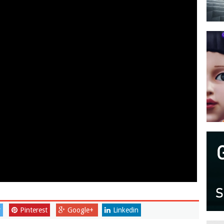
r
Pinterest
Google+
Linkedin