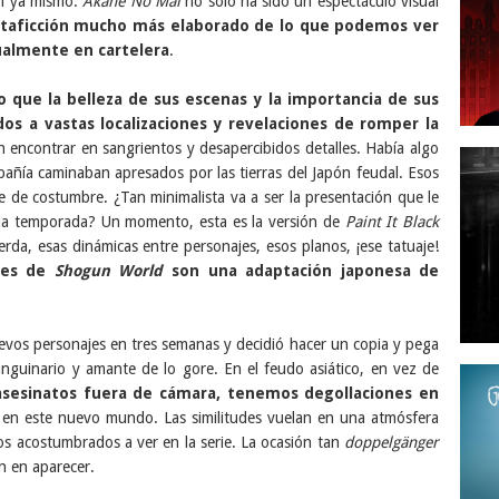
on ya mismo.
Akane No Mai
no solo ha sido un espectáculo visual
etaficción mucho más elaborado de lo que podemos ver
ualmente en cartelera
.
 que la belleza de sus escenas y la importancia de sus
dos a vastas localizaciones y revelaciones de romper la
 encontrar en sangrientos y desapercibidos detalles. Había algo
ñía caminaban apresados por las tierras del Japón feudal. Esos
e de costumbre. ¿Tan minimalista va a ser la presentación que le
 la temporada? Un momento, esta es la versión de
Paint It Black
erda, esas dinámicas entre personajes, esos planos, ¡ese tatuaje!
ajes de
Shogun World
son una adaptación japonesa de
evos personajes en tres semanas y decidió hacer un copia y pega
anguinario y amante de lo gore. En el feudo asiático, en vez de
asesinatos fuera de cámara, tenemos degollaciones en
 en este nuevo mundo.
Las similitudes vuelan en una atmósfera
s acostumbrados a ver en la serie. La ocasión tan
doppelgänger
n en aparecer.