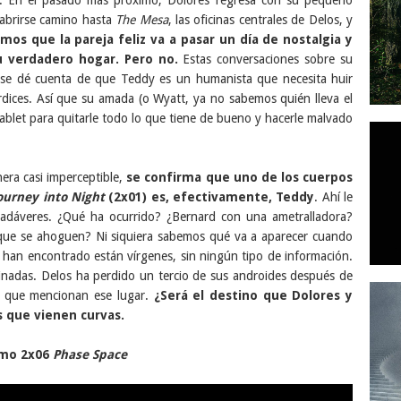
 abrirse camino hasta
The Mesa
, las oficinas centrales de Delos, y
mos que la pareja feliz va a pasar un día de nostalgia y
su verdadero hogar. Pero no.
Estas conversaciones sobre su
s se dé cuenta de que Teddy es un humanista que necesita huir
erdices. Así que su amada (o Wyatt, ya no sabemos quién lleva el
ablet para quitarle todo lo que tiene de bueno y hacerle malvado
era casi imperceptible,
se confirma que uno de los cuerpos
ourney into Night
(2x01) es, efectivamente, Teddy
. Ahí le
adáveres. ¿Qué ha ocurrido? ¿Bernard con una ametralladora?
que se ahoguen? Ni siquiera sabemos qué va a aparecer cuando
ue han encontrado están vírgenes, sin ningún tipo de información.
minadas. Delos ha perdido un tercio de sus androides después de
vez que mencionan ese lugar.
¿Será el destino que Dolores y
 que vienen curvas.
mo 2x06
Phase Space