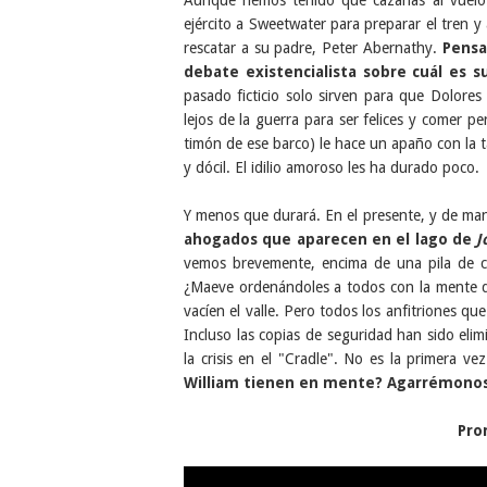
ejército a Sweetwater para preparar el tren y
rescatar a su padre, Peter Abernathy.
Pensa
debate existencialista sobre cuál es 
pasado ficticio solo sirven para que Dolore
lejos de la guerra para ser felices y comer p
timón de ese barco) le hace un apaño con la t
y dócil. El idilio amoroso les ha durado poco.
Y menos que durará. En el presente, y de man
ahogados que aparecen en el lago de
J
vemos brevemente, encima de una pila de c
¿Maeve ordenándoles a todos con la mente 
vacíen el valle. Pero todos los anfitriones q
Incluso las copias de seguridad han sido eli
la crisis en el "Cradle". No es la primera 
William tienen en mente? Agarrémonos
Pro