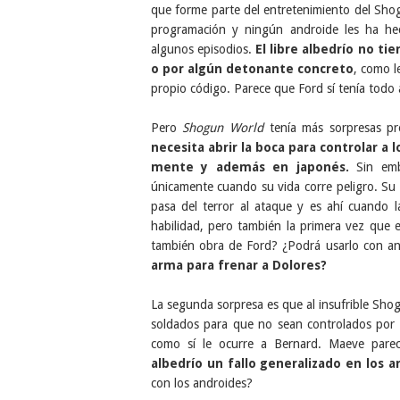
que forme parte del entretenimiento del Shogu
programación y ningún androide les ha he
algunos episodios.
El libre albedrío no ti
o por algún detonante concreto
, como l
propio código. Parece que Ford sí tenía todo
Pero
Shogun World
tenía más sorpresas p
necesita abrir la boca para controlar a
mente y además en japonés.
Sin emb
únicamente cuando su vida corre peligro. Su
pasa del terror al ataque y es ahí cuando l
habilidad, pero también la primera vez que 
también obra de Ford? ¿Podrá usarlo con anf
arma para frenar a Dolores?
La segunda sorpresa es que al insufrible Shog
soldados para que no sean controlados por "la
como sí le ocurre a Bernard. Maeve parec
albedrío un fallo generalizado en los a
con los androides?