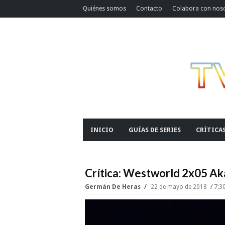
Quiénes somos
Contacto
Colabora con nos
INICIO
GUÍAS DE SERIES
CRÍTICA
Crítica: Westworld 2x05 A
Germán De Heras
22 de mayo de 2018
7:3