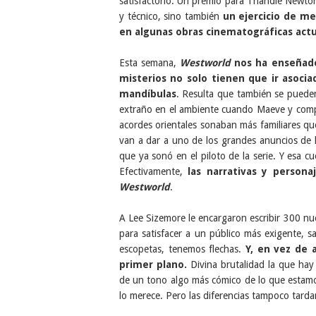
satisfactorio. Un premio para Thandie Newt
y técnico, sino también
un ejercicio de m
en algunas obras cinematográficas act
Esta semana,
Westworld
nos ha enseñado
misterios no solo tienen que ir asocia
mandíbulas
. Resulta que también se pueden
extraño en el ambiente cuando Maeve y compa
acordes orientales sonaban más familiares qu
van a dar a uno de los grandes anuncios de
que ya sonó en el piloto de la serie. Y esa cu
Efectivamente,
las narrativas y person
Westworld
.
A Lee Sizemore le encargaron escribir 300 nu
para satisfacer a un público más exigente, s
escopetas, tenemos flechas.
Y, en vez de 
primer plano.
Divina brutalidad
la que hay
de un tono algo más cómico de lo que estamo
lo merece. Pero las diferencias tampoco tarda