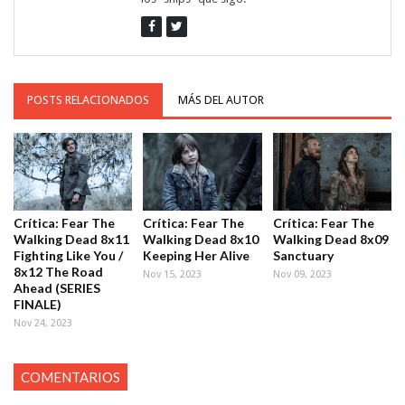
POSTS RELACIONADOS
MÁS DEL AUTOR
Crítica: Fear The
Crítica: Fear The
Crítica: Fear The
Walking Dead 8x11
Walking Dead 8x10
Walking Dead 8x09
Fighting Like You /
Keeping Her Alive
Sanctuary
8x12 The Road
Nov 15, 2023
Nov 09, 2023
Ahead (SERIES
FINALE)
Nov 24, 2023
COMENTARIOS