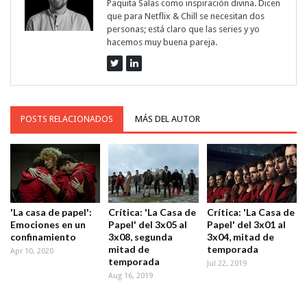
Paquita Salas como inspiración divina. Dicen
que para Netflix & Chill se necesitan dos
personas; está claro que las series y yo
hacemos muy buena pareja.
POSTS RELACIONADOS
MÁS DEL AUTOR
'La casa de papel':
Crítica: 'La Casa de
Crítica: 'La Casa de
Emociones en un
Papel' del 3x05 al
Papel' del 3x01 al
confinamiento
3x08, segunda
3x04, mitad de
mitad de
temporada
Apr 10, 2020
temporada
Jul 22, 2019
Aug 16, 2019