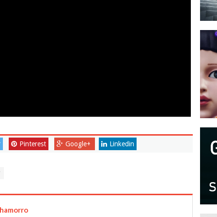
r
Pinterest
Google+
Linkedin
Chamorro