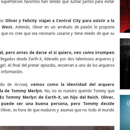
superhéroes favoritos han tenido que luchar juntos para evitar
omo
Oliver y Felicity viajan a Central City para asistir a la
s West.
Además, Oliver en un arrebato de pasión le propone
ya que no cree que sea necesario casarse y tiene miedo de que su
l, pero antes de darse el sí quiero, ven como irrumpen
n llegados desde Earth-X, liderado por dos talentosos arqueros y
l. Al final del primer episodio, encierran a uno de los arqueros
e información.
odio de
Arrow
),
vemos como la identidad del arquero
 la de Tommy Merlyn.
No, no es nuestro querido Tommy que
Es Tommy Merlyn de Earth-X, un hijo del Reich. Oliver,
e puede ser una buena persona, pero Tommy decide
Oliver, es hora de que madures y asumas que no todo el mundo