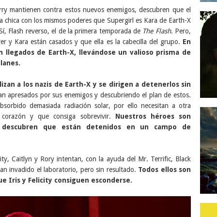
arry mantienen contra estos nuevos enemigos, descubren que el
la chica con los mismos poderes que Supergirl es Kara de Earth-X
Sí, Flash reverso, el de la primera temporada de
The Flash
. Pero,
er y Kara están casados y que ella es la cabecilla del grupo.
En
ién llegados de Earth-X, llevándose un valioso prisma de
planes.
izan a los nazis de Earth-X y se dirigen a detenerlos sin
nan apresados por sus enemigos y descubriendo el plan de estos.
sorbido demasiada radiación solar, por ello necesitan a otra
e corazón y que consiga sobrevivir.
Nuestros héroes son
de descubren que están detenidos en un campo de
city, Caitlyn y Rory intentan, con la ayuda del Mr. Terrific, Black
n invadido el laboratorio, pero sin resultado.
Todos ellos son
e Iris y Felicity consiguen esconderse.