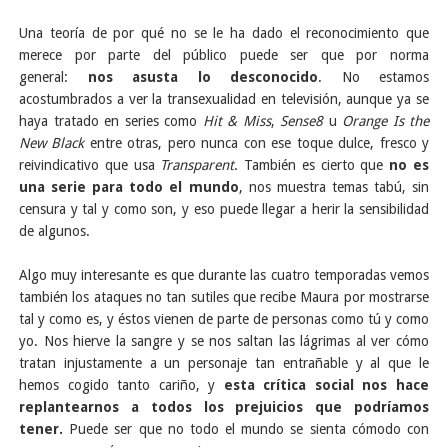
Una teoría de por qué no se le ha dado el reconocimiento que
merece por parte del público puede ser que por norma
general:
nos asusta lo desconocido
. No estamos
acostumbrados a ver la transexualidad en televisión, aunque ya se
haya tratado en series como
Hit & Miss
,
Sense8
u
Orange Is the
New Black
entre otras, pero nunca con ese toque dulce, fresco y
reivindicativo que usa
Transparent
. También es cierto que
no es
una serie para todo el mundo
, nos muestra temas tabú, sin
censura y tal y como son, y eso puede llegar a herir la sensibilidad
de algunos.
Algo muy interesante es que durante las cuatro temporadas vemos
también los ataques no tan sutiles que recibe Maura por mostrarse
tal y como es, y éstos vienen de parte de personas como tú y como
yo. Nos hierve la sangre y se nos saltan las lágrimas al ver cómo
tratan injustamente a un personaje tan entrañable y al que le
hemos cogido tanto cariño, y
esta
crítica social
nos hace
replantearnos a todos los prejuicios que podríamos
tener.
Puede ser que no todo el mundo se sienta cómodo con