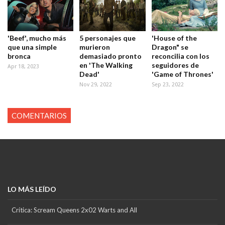
'Beef', mucho más
5 personajes que
'House of the
que una simple
murieron
Dragon" se
bronca
demasiado pronto
reconcilia con los
en 'The Walking
seguidores de
Apr 18, 2023
Dead'
'Game of Thrones'
Nov 29, 2022
Sep 23, 2022
COMENTARIOS
LO MÁS LEÍDO
Crítica: Scream Queens 2x02 Warts and All