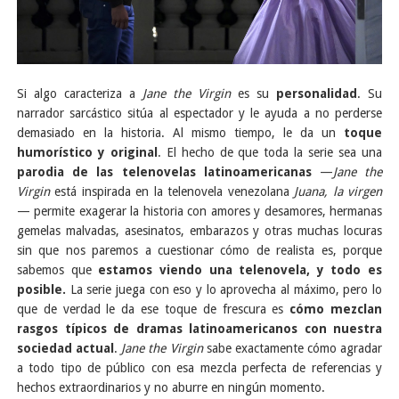
Si algo caracteriza a
Jane the Virgin
es su
personalidad
. Su
narrador sarcástico sitúa al espectador y le ayuda a no perderse
demasiado en la historia. Al mismo tiempo, le da un
toque
humorístico y original
. El hecho de que toda la serie sea una
parodia de las telenovelas latinoamericanas
—
Jane the
Virgin
está inspirada en la telenovela venezolana
Juana, la virgen
—
permite exagerar la historia con amores y desamores, hermanas
gemelas malvadas, asesinatos, embarazos y otras muchas locuras
sin que nos paremos a cuestionar cómo de realista es, porque
sabemos que
estamos viendo una telenovela, y todo es
posible.
La serie juega con eso y lo aprovecha al máximo, pero lo
que de verdad le da ese toque de frescura es
cómo mezclan
rasgos típicos de dramas latinoamericanos con nuestra
sociedad actual
.
Jane the Virgin
sabe exactamente cómo agradar
a todo tipo de público con esa mezcla perfecta de referencias y
hechos extraordinarios y no aburre en ningún momento.