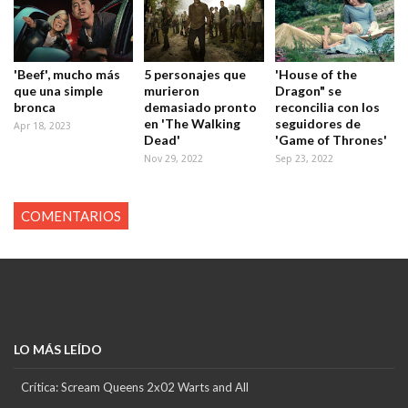
'Beef', mucho más
5 personajes que
'House of the
que una simple
murieron
Dragon" se
bronca
demasiado pronto
reconcilia con los
en 'The Walking
seguidores de
Apr 18, 2023
Dead'
'Game of Thrones'
Nov 29, 2022
Sep 23, 2022
COMENTARIOS
LO MÁS LEÍDO
Crítica: Scream Queens 2x02 Warts and All