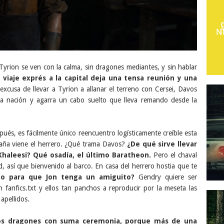
yrion se ven con la calma, sin dragones mediantes, y sin hablar
l viaje exprés a la capital deja una tensa reunión y una
 excusa de llevar a Tyrion a allanar el terreno con Cersei, Davos
la nación y agarra un cabo suelto que lleva remando desde la
ués, es fácilmente único reencuentro logísticamente creíble esta
caña viene el herrero. ¿Qué trama Davos?
¿De qué sirve llevar
Khaleesi? Qué osadía, el último Baratheon.
Pero el chaval
, así que bienvenido al barco. En casa del herrero hostia que te
do para que Jon tenga un amiguito?
Gendry quiere ser
en fanfics.txt y ellos tan panchos a reproducir por la meseta las
 apellidos.
os dragones con suma ceremonia, porque más de una