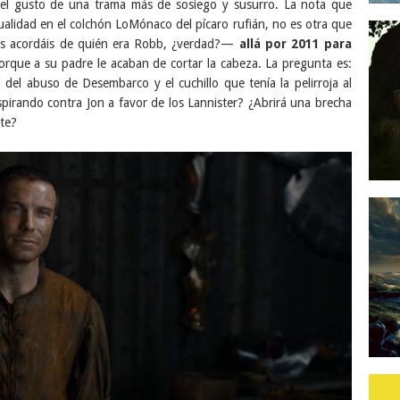
el gusto de una trama más de sosiego y susurro. La nota que
alidad en el colchón LoMónaco del pícaro rufián, no es otra que
 acordáis de quién era Robb, ¿verdad?—
allá por 2011 para
orque a su padre le acaban de cortar la cabeza. La pregunta es:
 del abuso de Desembarco y el cuchillo que tenía la pelirroja al
spirando contra Jon a favor de los Lannister? ¿Abrirá una brecha
rte?