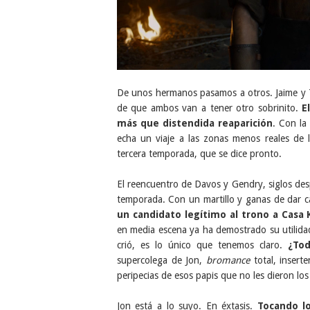
De unos hermanos pasamos a otros. Jaime y T
de que ambos van a tener otro sobrinito.
E
más que distendida reaparición
. Con la
echa un viaje a las zonas menos reales de 
tercera temporada, que se dice pronto.
El reencuentro de Davos y Gendry, siglos desp
temporada. Con un martillo y ganas de dar 
un candidato legítimo al trono a Casa 
en media escena ya ha demostrado su utilidad
crió, es lo único que tenemos claro.
¿To
supercolega de Jon,
bromance
total, insert
peripecias de esos papis que no les dieron los
Jon está a lo suyo. En éxtasis.
Tocando l