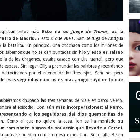
desplazamientos más.
Esto no es
Juego de Tronos
, es la
Metro de Madrid.
Y esto sí que vuela. Sam se fuga de Antigua
ly la batallita. En principio, una chochada como los millones de
dos sabemos que no se dan puntadas sin hilo y
esto es salseo
e la de los dragones, estaba casado con Elia Martell, pero que
e esposa. Sin llegar Gilly a pronunciar las palabras y recordando
 patrocinados por el cuervo de los tres ojos, Sam no, pero
 de esas segundas nupcias es más amigo suyo de lo que
hubiéramos chupado las tres semanas de viaje en barco velero,
ombre al episodio.
Con aún más incorporaciones: El Perro,
presentando a los seguidores del dios quemaniñas de
on
. Como el que no quiere la cosa, Jon se ha montado
su
n caminante blanco de souvenir que llevarle a Cersei
.
iquitas se pueden contar en esa expedición. Sólo falta Bertín