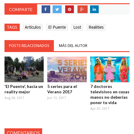
COMPARTE
TAGS
Artículos
El Puente
Lost
Realities
POSTS RELACIONADOS
MÁS DEL AUTOR
'El Puente', hacia un
5 series para el
7 doctores
reality mejor
Verano 2017
televisivos en cuyas
manos no deberías
Aug 04, 2017
Jun 13, 2017
poner tu vida
Apr 07, 2017
COMENTARIOS