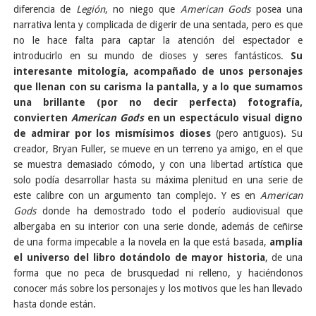
diferencia de
Legión
, no niego que
American Gods
posea una
narrativa lenta y complicada de digerir de una sentada, pero es que
no le hace falta para captar la atención del espectador e
introducirlo en su mundo de dioses y seres fantásticos.
Su
interesante mitología, acompañado de unos personajes
que llenan con su carisma la pantalla, y a lo que sumamos
una brillante (por no decir perfecta) fotografía,
convierten
American Gods
en un espectáculo visual digno
de admirar por los mismísimos dioses
(pero antiguos). Su
creador, Bryan Fuller, se mueve en un terreno ya amigo, en el que
se muestra demasiado cómodo, y con una libertad artística que
solo podía desarrollar hasta su máxima plenitud en una serie de
este calibre con un argumento tan complejo. Y es en
American
Gods
donde ha demostrado todo el poderío audiovisual que
albergaba en su interior con una serie donde, además de ceñirse
de una forma impecable a la novela en la que está basada,
amplía
el universo del libro dotándolo de mayor historia
, de una
forma que no peca de brusquedad ni relleno, y haciéndonos
conocer más sobre los personajes y los motivos que les han llevado
hasta donde están.