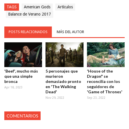
TAGS
American Gods
Artículos
Balance de Verano 2017
POSTS RELACIONADOS
MÁS DEL AUTOR
'Beef', mucho más
5 personajes que
'House of the
que una simple
murieron
Dragon" se
bronca
demasiado pronto
reconcilia con los
en 'The Walking
seguidores de
Apr 18, 2023
Dead'
'Game of Thrones'
Nov 29, 2022
Sep 23, 2022
COMENTARIOS