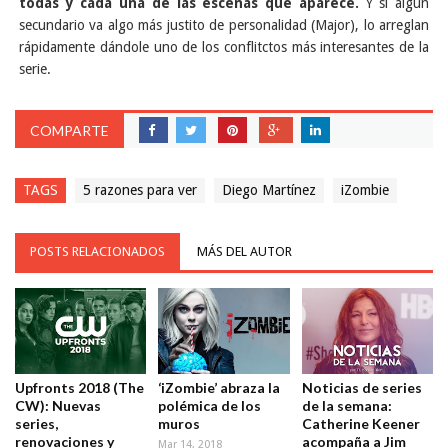
todas y cada una de las escenas que aparece.
Y si algun
secundario va algo más justito de personalidad (Major), lo arreglan
rápidamente dándole uno de los conflitctos más interesantes de la
serie.
COMPARTE
TAGS
5 razones para ver
Diego Martínez
iZombie
POSTS RELACIONADOS
MÁS DEL AUTOR
Upfronts 2018 (The
‘iZombie’ abraza la
Noticias de series
CW): Nuevas
polémica de los
de la semana:
series,
muros
Catherine Keener
renovaciones y
acompaña a Jim
Mar 14, 2018