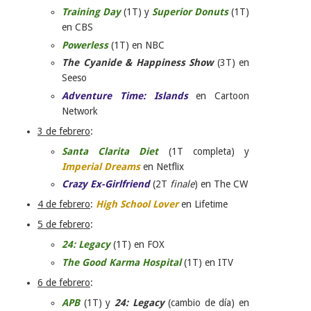
Training Day
(1T) y
Superior Donuts
(1T)
en CBS
Powerless
(1T) en NBC
The Cyanide & Happiness Show
(3T) en
Seeso
Adventure Time: Islands
en Cartoon
Network
3 de febrero
:
Santa Clarita Diet
(1T completa) y
Imperial Dreams
en Netflix
Crazy Ex-Girlfriend
(2T
finale
) en The CW
4 de febrero
:
High School Lover
en Lifetime
5 de febrero
:
24: Legacy
(1T) en FOX
The Good Karma Hospital
(1T) en ITV
6 de febrero
:
APB
(1T) y
24: Legacy
(cambio de día) en