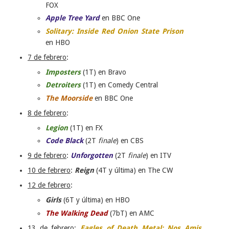
FOX
Apple Tree Yard
en BBC One
Solitary: Inside Red Onion State Prison
en HBO
7 de febrero
:
Imposters
(1T) en Bravo
Detroiters
(1T) en Comedy Central
The Moorside
en BBC One
8 de febrero
:
Legion
(1T) en FX
Code Black
(2T
finale
) en CBS
9 de febrero
:
Unforgotten
(2T
finale
) en ITV
10 de febrero
:
Reign
(4T y última) en The CW
12 de febrero
:
Girls
(6T y última) en HBO
The Walking Dead
(7bT) en AMC
13 de febrero
:
Eagles of Death Metal: Nos Amis