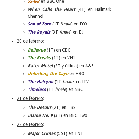
SS-GB
en BBC One
When Calls the Heart
(4T) en Hallmark
Channel
Son of Zorn
(1T
finale
) en FOX
The Royals
(3T
finale
) en E!
20 de febrero
:
Bellevue
(1T) en CBC
The Breaks
(1T) en VH1
Bates Motel
(5T y última) en A&E
Unlocking the Cage
en HBO
The Halcyon
(1T
finale
) en ITV
Timeless
(1T
finale
) en NBC
21 de febrero
:
The Detour
(2T) en TBS
Inside No. 9
(3T) en BBC Two
22 de febrero
:
Major Crimes
(5bT) en TNT