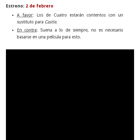
Estreno:
2 de febrero
A favor
: Los de Cuatro estarán contentos con un
sustituto para
Castle
.
En contra
: Suena a lo de siempre, no es necesario
basarse en una película para esto.