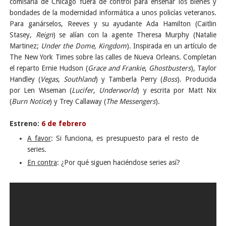
comisaría de Chicago fuera de control para enseñar los bienes y
bondades de la modernidad informática a unos policías veteranos.
Para ganárselos, Reeves y su ayudante Ada Hamilton (Caitlin
Stasey,
Reign
) se alían con la agente Theresa Murphy (Natalie
Martinez;
Under the Dome
,
Kingdom
). Inspirada en un artículo de
The New York Times sobre las calles de Nueva Orleans. Completan
el reparto Ernie Hudson (
Grace and Frankie
,
Ghostbusters
), Taylor
Handley (
Vegas
,
Southland
) y Tamberla Perry (
Boss
). Producida
por Len Wiseman (
Lucifer
,
Underworld
) y escrita por Matt Nix
(
Burn Notice
) y Trey Callaway (
The Messengers
).
Estreno:
6 de febrero
A favor
: Si funciona, es presupuesto para el resto de
series.
En contra
: ¿Por qué siguen haciéndose series así?