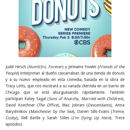
Judd Hirsch (
Numb3rs
,
Forever
) y Jermaine Fowler (
Friends of the
People
) interpretan al dueño cascarrabias de una tienda de donuts
y a su nuevo empleado en esta comedia, basada en la obra de
Tracy Letts, que nos mostrará a su variada clientela en un barrio de
Chicago que se está aburguesando rápidamente. También
participan Katey Sagal (
Sons of Anarchy
,
Married with Children
),
David Koechner (
The Office
), Maz Jobrani (
Descendants
), Anna
Baryshnikov (
Manchester by the Sea
), Darien Sills-Evans (
Treme
,
Cosby
), Rell Battle y Sarah Stiles (
I'm Dying Up Here
). Trece
episodios.