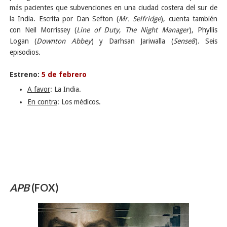
más pacientes que subvenciones en una ciudad costera del sur de
la India. Escrita por Dan Sefton (
Mr. Selfridge
), cuenta también
con Neil Morrissey (
Line of Duty
,
The Night Manager
), Phyllis
Logan (
Downton Abbey
) y Darhsan Jariwalla (
Sense8
). Seis
episodios.
Estreno:
5 de febrero
A favor
: La India.
En contra
: Los médicos.
APB
(FOX)