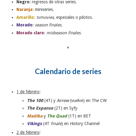
Negro:
regresos de otras series.
Naranja:
miniseries.
Amarillo:
tvmovies
, especiales o pilotos.
Morado:
season finales
.
Morado claro:
midseason finales
.
*
Calendario de series
1 de febrero
:
The 100
(4T) y
Arrow
(vuelve) en The CW
The Expanse
(2T) en Syfy
Madiba
y
The Quad
(1T) en BET
Vikings
(4T
finale
) en History Channel
2 de febrero
: