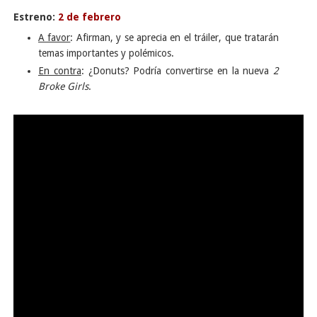
Estreno:
2 de febrero
A favor
: Afirman, y se aprecia en el tráiler, que tratarán
temas importantes y polémicos.
En contra
: ¿Donuts? Podría convertirse en la nueva
2
Broke Girls
.