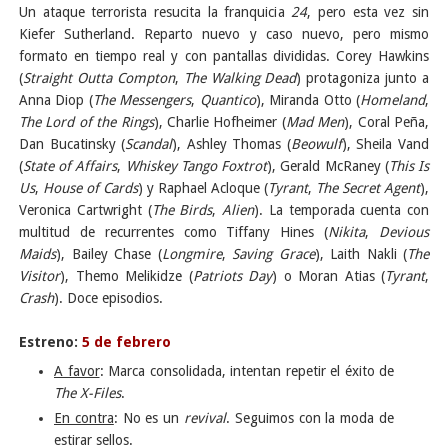
Un ataque terrorista resucita la franquicia
24
, pero esta vez sin
Kiefer Sutherland. Reparto nuevo y caso nuevo, pero mismo
formato en tiempo real y con pantallas divididas
. Corey Hawkins
(
Straight Outta Compton
,
The Walking Dead
) protagoniza junto a
Anna Diop (
The Messengers
,
Quantico
), Miranda Otto (
Homeland
,
The Lord of the Rings
), Charlie Hofheimer (
Mad Men
), Coral Peña,
Dan Bucatinsky (
Scandal
), Ashley Thomas (
Beowulf
), Sheila Vand
(
State of Affairs
,
Whiskey Tango Foxtrot
), Gerald McRaney (
This Is
Us
,
House of Cards
) y Raphael Acloque (
Tyrant
,
The Secret Agent
),
Veronica Cartwright (
The Birds
,
Alien
). La temporada cuenta con
multitud de recurrentes como Tiffany Hines (
Nikita
,
Devious
Maids
), Bailey Chase (
Longmire
,
Saving Grace
), Laith Nakli (
The
Visitor
), Themo Melikidze (
Patriots Day
) o Moran Atias (
Tyrant
,
Crash
). Doce episodios.
Estreno:
5 de febrero
A favor
: Marca consolidada, intentan repetir el éxito de
The X-Files
.
En contra
: No es un
revival
. Seguimos con la moda de
estirar sellos.