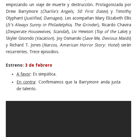
empezando un viaje de muerte y destrucción. Protagonizada por
Drew Barrymore (
Charlie's Angels
,
50 First Dates
) y Timothy
Olyphant (
Justified
,
Damages
). Les acompañan Mary Elizabeth Ellis
(
It's Always Sunny in Philadelphia
,
The Grinder
), Ricardo Chavira
(
Desperate Housewives
,
Scandal
), Liv Hewson (
Top of the Lake
) y
Skyler Gisondo (
Vacation
). Joy Osmanski (
Save Me
,
Devious Maids
)
y Richard T. Jones (
Narcos
,
American Horror Story: Hotel
) serán
recurrentes. Trece episodios.
Estreno:
3 de febrero
A favor
: Es simpática.
En contra
: Confirmamos que la Barrymore anda justa
de talento.