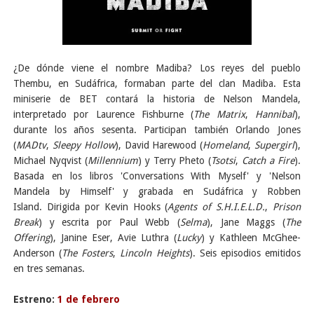
¿De dónde viene el nombre Madiba? Los reyes del pueblo
Thembu, en Sudáfrica, formaban parte del clan Madiba. Esta
miniserie de BET contará la historia de Nelson Mandela,
interpretado por Laurence Fishburne (
The Matrix
,
Hannibal
),
durante los años sesenta. Participan también Orlando Jones
(
MADtv
,
Sleepy Hollow
), David Harewood (
Homeland
,
Supergirl
),
Michael Nyqvist (
Millennium
) y Terry Pheto (
Tsotsi
,
Catch a Fire
).
Basada en los libros 'Conversations With Myself' y 'Nelson
Mandela by Himself' y grabada en Sudáfrica y Robben
Island.
Dirigida por Kevin Hooks (
Agents of S.H.I.E.L.D.
,
Prison
Break
) y escrita por Paul Webb (
Selma
), Jane Maggs (
The
Offering
), Janine Eser, Avie Luthra (
Lucky
) y Kathleen McGhee-
Anderson (
The Fosters
,
Lincoln Heights
).
Seis episodios emitidos
en tres semanas
.
Estreno:
1 de febrero