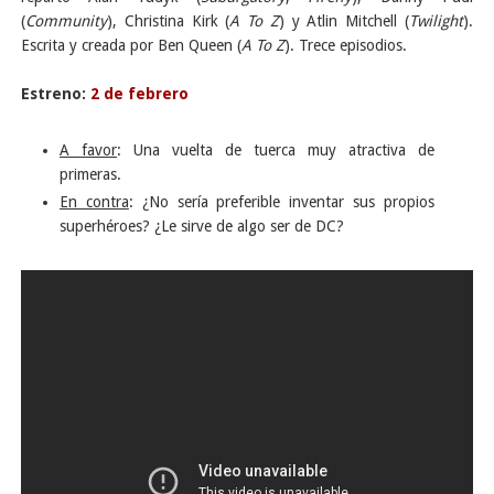
(
Community
), Christina Kirk (
A To Z
) y Atlin Mitchell (
Twilight
).
Escrita y creada por Ben Queen (
A To Z
). Trece episodios
.
Estreno:
2 de febrero
A favor
: Una vuelta de tuerca muy atractiva de
primeras.
En contra
: ¿No sería preferible inventar sus propios
superhéroes? ¿Le sirve de algo ser de DC?