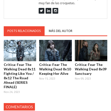
muy fan de las croquetas.
POSTS RELACIONADOS
MÁS DEL AUTOR
Crítica: Fear The
Crítica: Fear The
Crítica: Fear The
Walking Dead 8x11
Walking Dead 8x10
Walking Dead 8x09
Fighting Like You /
Keeping Her Alive
Sanctuary
8x12 The Road
Nov 15, 2023
Nov 09, 2023
Ahead (SERIES
FINALE)
Nov 24, 2023
COMENTARIOS