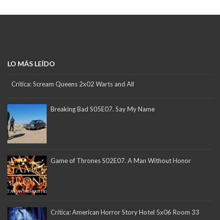
LO MÁS LEÍDO
Crítica: Scream Queens 2x02 Warts and All
Breaking Bad S05E07. Say My Name
Game of Thrones S02E07. A Man Without Honor
Crítica: American Horror Story Hotel 5x06 Room 33