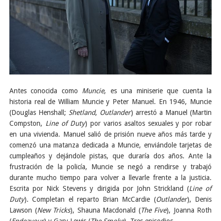
Antes conocida como
Muncie
, es una miniserie que cuenta la
historia real de William Muncie y Peter Manuel. En 1946, Muncie
(Douglas Henshall;
Shetland
,
Outlander
) arrestó a Manuel (Martin
Compston,
Line of Duty
) por varios asaltos sexuales y por robar
en una vivienda. Manuel salió de prisión nueve años más tarde y
comenzó una matanza dedicada a Muncie, enviándole tarjetas de
cumpleaños y dejándole pistas, que duraría dos años. Ante la
frustración de la policía, Muncie se negó a rendirse y trabajó
durante mucho tiempo para volver a llevarle frente a la justicia.
Escrita por Nick Stevens y dirigida por John Strickland (
Line of
Duty
). Completan el reparto Brian McCardie (
Outlander
), Denis
Lawson (
New Tricks
), Shauna Macdonald (
The Five
), Joanna Roth