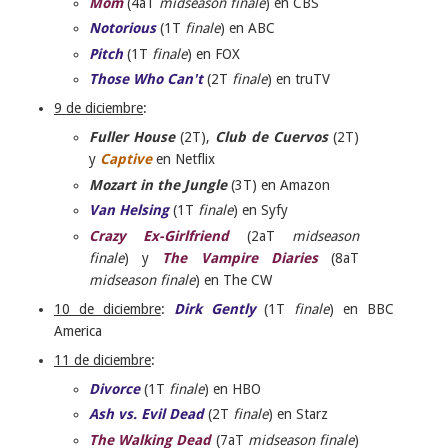
Mom
(4aT
midseason finale
) en CBS
Notorious
(1T
finale
) en ABC
Pitch
(1T
finale
) en FOX
Those Who Can't
(2T
finale
) en truTV
9 de diciembre
:
Fuller House
(2T),
Club de Cuervos
(2T)
y
Captive
en Netflix
Mozart in the Jungle
(3T) en Amazon
Van Helsing
(1T
finale
) en Syfy
Crazy Ex-Girlfriend
(2aT
midseason
finale
) y
The Vampire Diaries
(8aT
midseason finale
) en The CW
10 de diciembre
:
Dirk Gently
(1T
finale
) en BBC
America
11 de diciembre
:
Divorce
(1T
finale
) en HBO
Ash vs. Evil Dead
(2T
finale
) en Starz
The Walking Dead
(7aT
midseason finale
)