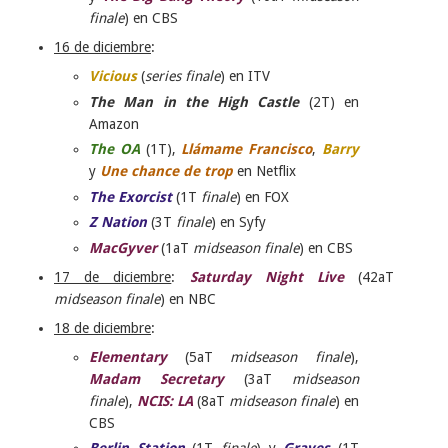
finale
) en CBS
16 de diciembre
:
Vicious
(
series finale
) en ITV
The Man in the High Castle
(2T) en
Amazon
The OA
(1T),
Llámame Francisco
,
Barry
y
Une chance de trop
en Netflix
The Exorcist
(1T
finale
) en FOX
Z Nation
(3T
finale
) en Syfy
MacGyver
(1aT
midseason finale
) en CBS
17 de diciembre
:
Saturday Night Live
(42aT
midseason finale
) en NBC
18 de diciembre
:
Elementary
(5aT
midseason finale
),
Madam Secretary
(3aT
midseason
finale
),
NCIS: LA
(8aT
midseason finale
) en
CBS