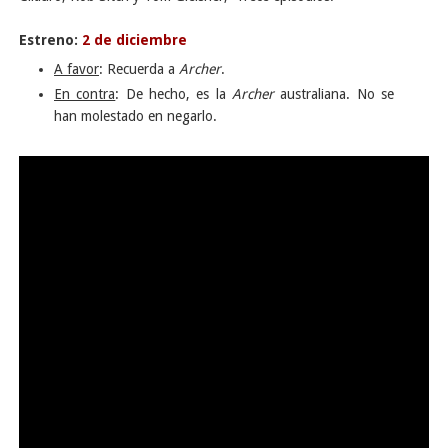
Estreno:
2 de diciembre
A favor
: Recuerda a
Archer
.
En contra
: De hecho, es la
Archer
australiana. No se
han molestado en negarlo.