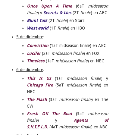
Once Upon A Time
(6aT
midseason
finale
) y
Secrets & Lies
(2T
finale
) en ABC
Blunt Talk
(2T
finale
) en Starz
Westworld
(1T
finale
) en HBO
5 de diciembre
:
Conviction
(1aT midseason finale) en ABC
Lucifer
(2aT
midseason finale
) en FOX
Timeless
(1aT
midseason finale
) en NBC
6 de diciembre
:
This Is Us
(1aT
midseason finale
) y
Chicago Fire
(5aT
midseason finale
) en
NBC
The Flash
(3aT
midseason finale
) en The
CW
Fresh Off The Boat
(3aT
midseason
finale
) y
Agents of
S.H.I.E.L.D.
(4aT
midseason finale
) en ABC