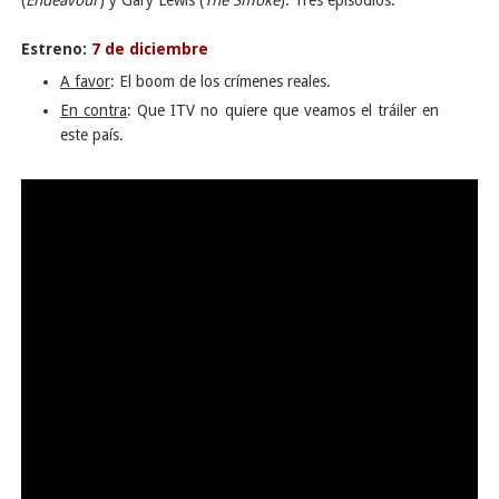
(
Endeavour
) y Gary Lewis (
The Smoke
). Tres episodios.
Estreno:
7 de diciembre
A favor
: El boom de los crímenes reales.
En contra
: Que ITV no quiere que veamos el tráiler en
este país.