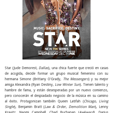
Star (Jude Demorest,
Dallas
), una chica fuerte que creció en casas
de acogida, decide formar un grupo musical femenino con su
hermana Simone (Brittany O'Grady,
The Messengers
) y su mejor
amiga Alexandra (Ryan Destiny,
Low Winter Sun
). Tienen talento y
hambre de fama, y están desesperadas por un nuevo comienzo,
pero conocerán el despiadado negocio de la música en su camino
al éxito. Protagonizan también Queen Latifah (
Chicago
,
Living
Single
), Benjamin Bratt (
Law & Order
,
Demolition Man
), Lenny
Kravitz, Naomi Campbell, Chad Buchanan (
Awkward
), Darius