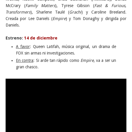
McCrary (
Family Matters
), Tyrese Gibson (
Fast & Furious
,
Transformers
), Sharlene Taulé (
Grachi
) y Caroline Breeland.
Creada por Lee Daniels (
Empire
) y Tom Donaghy y dirigida por
Daniels.
Estreno:
14 de diciembre
A favor
: Queen Latifah, música original, un drama de
FOX sin armas ni investigaciones.
En contra
: Si arde tan rápido como
Empire
, va a ser un
gran chasco.