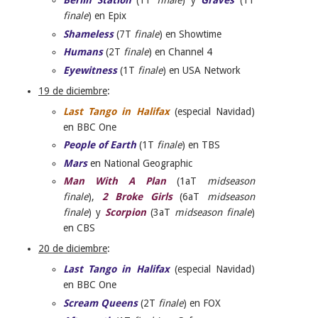
Berlin Station
(1T
finale
) y
Graves
(1T
finale
) en Epix
Shameless
(7T
finale
) en Showtime
Humans
(2T
finale
) en Channel 4
Eyewitness
(1T
finale
) en USA Network
19 de diciembre
:
Last Tango in Halifax
(especial Navidad)
en BBC One
People of Earth
(1T
finale
) en TBS
Mars
en National Geographic
Man With A Plan
(1aT
midseason
finale
),
2 Broke Girls
(6aT
midseason
finale
) y
Scorpion
(3aT
midseason finale
)
en CBS
20 de diciembre
:
Last Tango in Halifax
(especial Navidad)
en BBC One
Scream Queens
(2T
finale
) en FOX