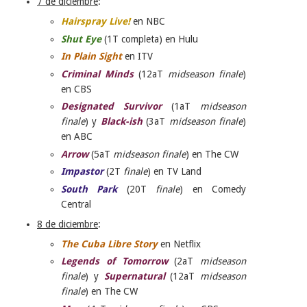
7
de diciembre
:
Hairspray Live!
en NBC
Shut Eye
(1T completa) en Hulu
In Plain Sight
en ITV
Criminal Minds
(12aT
midseason finale
)
en CBS
Designated Survivor
(1aT
midseason
finale
) y
Black-ish
(3aT
midseason finale
)
en ABC
Arrow
(5aT
midseason finale
) en The CW
Impastor
(2T
finale
) en TV Land
South Park
(20T
finale
) en Comedy
Central
8 de diciembre
:
The Cuba Libre Story
en Netflix
Legends of Tomorrow
(2aT
midseason
finale
) y
Supernatural
(12aT
midseason
finale
) en The CW