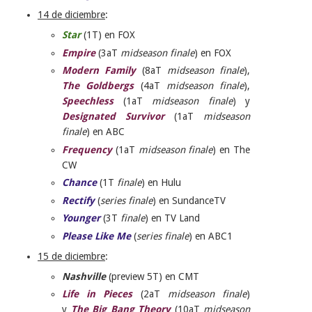
14 de diciembre
:
Star
(1T) en FOX
Empire
(3aT
midseason finale
) en FOX
Modern Family
(8aT
midseason finale
),
The Goldbergs
(4aT
midseason finale
),
Speechless
(1aT
midseason finale
) y
Designated Survivor
(1aT
midseason
finale
) en ABC
Frequency
(1aT
midseason finale
) en The
CW
Chance
(1T
finale
) en Hulu
Rectify
(
series finale
) en SundanceTV
Younger
(3T
finale
) en TV Land
Please Like Me
(
series finale
) en ABC1
15 de diciembre
:
Nashville
(preview 5T) en CMT
Life in Pieces
(2aT
midseason finale
)
y
The Big Bang Theory
(10aT
midseason