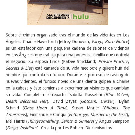
Sobre el crimen organizado tras el mundo de las videntes en Los
Ángeles. Charlie Haverford (Jeffrey Donovan;
Fargo
,
Burn Notice
)
es un estafador con una pequeña cadena de salones de videncia
en Los Ángeles que trabaja para una poderosa familia que controla
el negocio. Su esposa Linda (KaDee Strickland;
Private Practice
,
Secrets & Lies
) está cansada de su vida mediocre y quiere huir del
hombre que controla su futuro. Durante el proceso de casting de
nuevas videntes, el furioso novio de una clienta golpea a Charlie
en la cabeza y éste comienza a experimentar visiones que cambian
su vida. Completan el reparto Isabella Rossellini (
Blue Velvet
,
Death Becomes Her
), David Zayas (
Gotham
,
Dexter
), Dylan
Schmid (
Once Upon A Time
), Susan Misner (
Billions
.
The
Americans
), Emmanuelle Chriqui (
Entourage
,
Murder in the First
),
Mel Harris (
Thirtysomething
,
Saints & Sinners
) y Angus Sampson
(
Fargo
,
Insidious
). Creada por Les Bohem. Diez episodios.