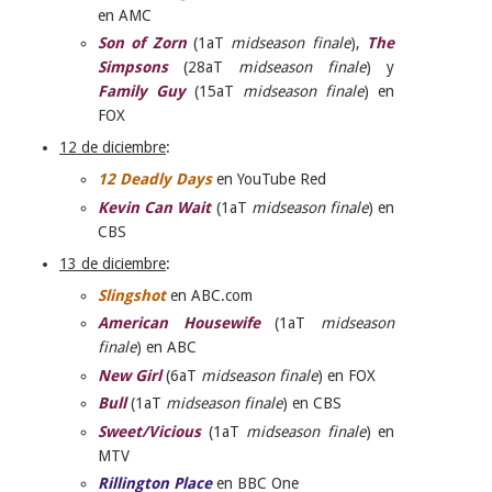
en AMC
Son of Zorn
(1aT
midseason finale
),
The
Simpsons
(28aT
midseason finale
) y
Family Guy
(15aT
midseason finale
) en
FOX
12 de diciembre
:
12 Deadly Days
en YouTube Red
Kevin Can Wait
(1aT
midseason finale
) en
CBS
13 de diciembre
:
Slingshot
en ABC.com
American Housewife
(1aT
midseason
finale
) en ABC
New Girl
(6aT
midseason finale
) en FOX
Bull
(1aT
midseason finale
) en CBS
Sweet/Vicious
(1aT
midseason finale
) en
MTV
Rillington Place
en BBC One