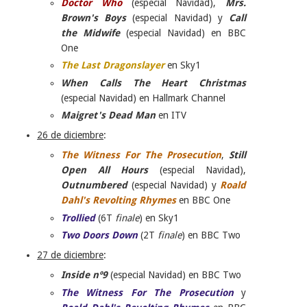
Doctor Who
(especial Navidad),
Mrs.
Brown's Boys
(especial Navidad) y
Call
the Midwife
(especial Navidad) en BBC
One
The Last Dragonslayer
en Sky1
When Calls The Heart Christmas
(especial Navidad) en Hallmark Channel
Maigret's Dead Man
en ITV
26 de diciembre
:
The Witness For The Prosecution
,
Still
Open All Hours
(especial Navidad),
Outnumbered
(especial Navidad) y
Roald
Dahl's Revolting Rhymes
en BBC One
Trollied
(6T
finale
) en Sky1
Two Doors Down
(2T
finale
) en BBC Two
27 de diciembre
:
Inside nº9
(especial Navidad) en BBC Two
The Witness For The Prosecution
y