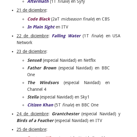
Aftermath
(1T
finale
) en Syfy
21 de diciembre
:
Code Black
(2aT
midseason finale
) en CBS
In Plain Sight
en ITV
22 de diciembre
:
Falling Water
(1T
finale
) en USA
Network
23 de diciembre
:
Sense8
(especial Navidad) en Netflix
Father Brown
(especial Navidad) en BBC
One
The Windsors
(especial Navidad) en
Channel 4
Stella
(especial Navidad) en Sky1
Citizen Khan
(5T
finale
) en BBC One
24 de diciembre
:
Grantchester
(especial Navidad) y
Birds of a Feather
(especial Navidad) en ITV
25 de diciembre
: