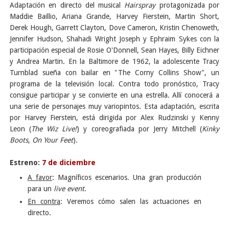
Adaptación en directo del musical
Hairspray
protagonizada por
Maddie Baillio, Ariana Grande, Harvey Fierstein, Martin Short,
Derek Hough, Garrett Clayton, Dove Cameron, Kristin Chenoweth,
Jennifer Hudson, Shahadi Wright Joseph y Ephraim Sykes con la
participación especial de Rosie O'Donnell, Sean Hayes, Billy Eichner
y Andrea Martin. En la Baltimore de 1962, la adolescente Tracy
Turnblad sueña con bailar en "The Corny Collins Show", un
programa de la televisión local. Contra todo pronóstico, Tracy
consigue participar y se convierte en una estrella. Allí conocerá a
una serie de personajes muy variopintos. Esta adaptación, escrita
por Harvey Fierstein, está dirigida por Alex Rudzinski y Kenny
Leon (
The Wiz Live!
) y coreografiada por Jerry Mitchell (
Kinky
Boots
,
On Your Feet
).
Estreno:
7 de diciembre
A favor
: Magníficos escenarios. Una gran producción
para un
live event
.
En contra
: Veremos cómo salen las actuaciones en
directo.