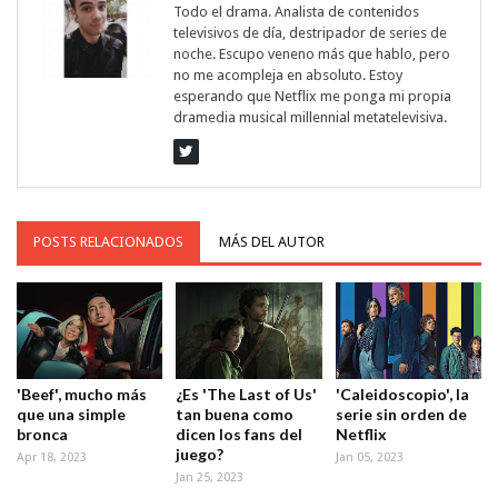
Todo el drama. Analista de contenidos
televisivos de día, destripador de series de
noche. Escupo veneno más que hablo, pero
no me acompleja en absoluto. Estoy
esperando que Netflix me ponga mi propia
dramedia musical millennial metatelevisiva.
POSTS RELACIONADOS
MÁS DEL AUTOR
'Beef', mucho más
¿Es 'The Last of Us'
'Caleidoscopio', la
que una simple
tan buena como
serie sin orden de
bronca
dicen los fans del
Netflix
juego?
Apr 18, 2023
Jan 05, 2023
Jan 25, 2023