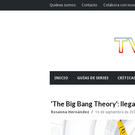
Quiénes somos
Contacto
Colabora con nos
INICIO
GUÍAS DE SERIES
CRÍTICA
'The Big Bang Theory': lleg
Rosanna Hernández
16 de septiembre de 20