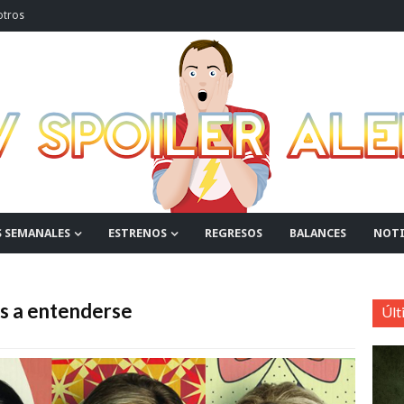
otros
S SEMANALES
ESTRENOS
REGRESOS
BALANCES
NOTI
os a entenderse
Últ