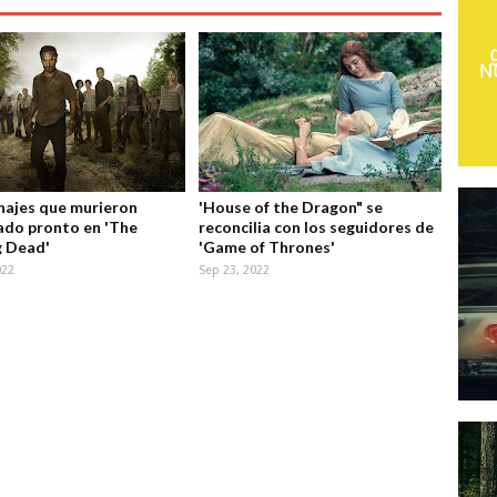
najes que murieron
'House of the Dragon" se
do pronto en 'The
reconcilia con los seguidores de
g Dead'
'Game of Thrones'
022
Sep 23, 2022