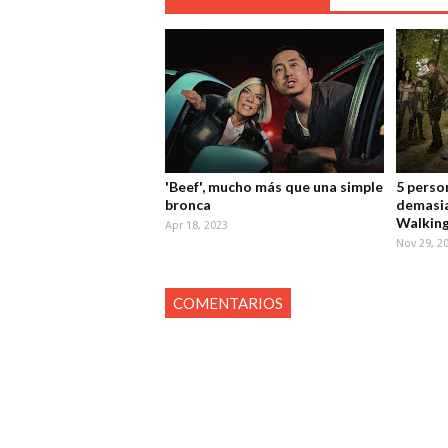
'Beef', mucho más que una simple
5 perso
bronca
demasia
Walkin
Apr 18, 2023
Nov 29, 2
COMENTARIOS