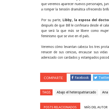
que veremos aparecer nuevos personajes, junt
a romper la tensión dramática ofreciendo bri
Por su parte,
Libby, la esposa del docto
después de que Bill le confesara desde el ca
que será la que más se libere como mujer
feminismo que se vive en el país.
Veremos cómo levantan cabeza los tres protag
renacer de sus cenizas, encauzar sus vidas 
aderezado con cardados y estampados psicodé
COMPARTE
Facebook
Twitte
TAGS
Abajo el heteropatriarcado
Ana 
POSTS RELACIONADOS
MÁS DEL AUTOR