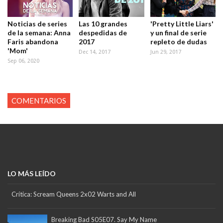
Noticias de series
Las 10 grandes
'Pretty Little Liars'
de la semana: Anna
despedidas de
y un final de serie
Faris abandona
2017
repleto de dudas
'Mom'
Dec 14, 2017
Jun 29, 2017
Sep 06, 2020
COMENTARIOS
LO MÁS LEÍDO
Crítica: Scream Queens 2x02 Warts and All
Breaking Bad S05E07. Say My Name