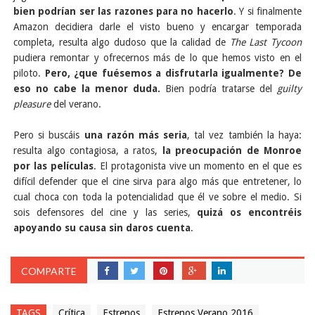
bien podrían ser las razones para no hacerlo
. Y si finalmente
Amazon decidiera darle el visto bueno y encargar temporada
completa, resulta algo dudoso que la calidad de
The Last Tycoon
pudiera remontar y ofrecernos más de lo que hemos visto en el
piloto.
Pero, ¿que fuésemos a disfrutarla igualmente? De
eso no cabe la menor duda.
Bien podría tratarse del
guilty
pleasure
del verano.
Pero si buscáis
una razón más seria
, tal vez también la haya:
resulta algo contagiosa, a ratos,
la preocupación de Monroe
por las películas
. El protagonista vive un momento en el que es
difícil defender que el cine sirva para algo más que entretener, lo
cual choca con toda la potencialidad que él ve sobre el medio. Si
sois defensores del cine y las series,
quizá os encontréis
apoyando su causa sin daros cuenta
.
COMPARTE
TAGS
Crítica
Estrenos
Estrenos Verano 2016