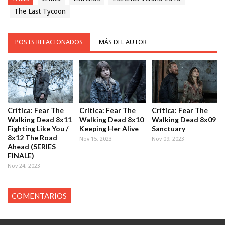
The Last Tycoon
POSTS RELACIONADOS
MÁS DEL AUTOR
Crítica: Fear The
Crítica: Fear The
Crítica: Fear The
Walking Dead 8x11
Walking Dead 8x10
Walking Dead 8x09
Fighting Like You /
Keeping Her Alive
Sanctuary
8x12 The Road
Nov 15, 2023
Nov 09, 2023
Ahead (SERIES
FINALE)
Nov 24, 2023
COMENTARIOS