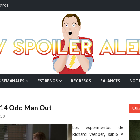
otros
S SEMANALES
ESTRENOS
REGRESOS
BALANCES
NOTI
2x14 Odd Man Out
Últ
:30
Los experimentos de
Richard Webber, sabio y