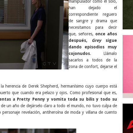
manipulador como él solo,
han dejado el
correspondiente reguero
de sangre y drama que
necesitamos para decir
que, señores,
once años
después,
Grey
sigue
dando episodios muy
cojonudos
. Llámalo
sacarlos a todos de la
zona de confort, dejarse el
 la herencia de Derek Shepherd, hermanísimo cuyo cuerpo está
muerto que cuando era pelazo y ojos. Como profesional que es,
entas a Pretty Penny y vomita toda su bilis y todo su
de un año de dejárselo claro a todo el mundo, no tuvo culpa de
 personaje revelación, antiheroína de moda y villana de cuento