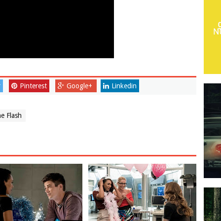
r
Pinterest
Google+
Linkedin
e Flash