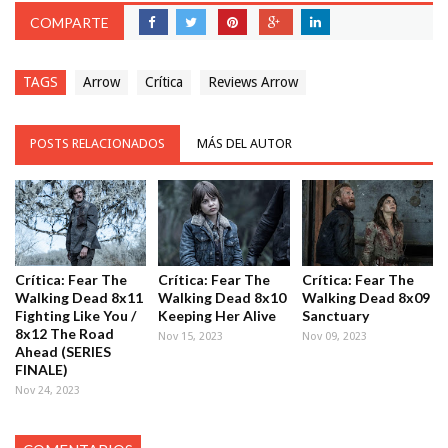
COMPARTE
TAGS
Arrow
Crítica
Reviews Arrow
POSTS RELACIONADOS
MÁS DEL AUTOR
Crítica: Fear The
Crítica: Fear The
Crítica: Fear The
Walking Dead 8x11
Walking Dead 8x10
Walking Dead 8x09
Fighting Like You /
Keeping Her Alive
Sanctuary
8x12 The Road
Nov 15, 2023
Nov 09, 2023
Ahead (SERIES
FINALE)
Nov 24, 2023