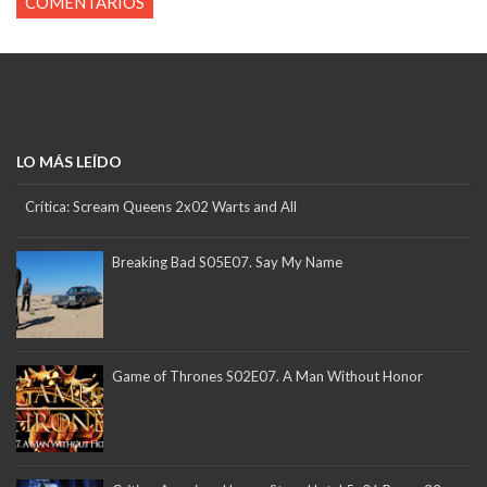
COMENTARIOS
LO MÁS LEÍDO
Crítica: Scream Queens 2x02 Warts and All
Breaking Bad S05E07. Say My Name
Game of Thrones S02E07. A Man Without Honor