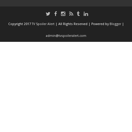
Copyright 2017
TV Spoiler Alert
| All Rights Reserved | Powered by
Blogger
|
admin@tvspoileralert.com