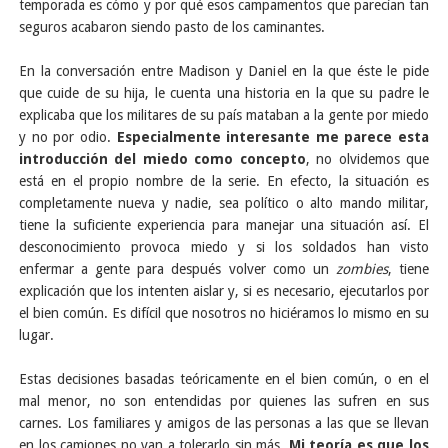
temporada es cómo y por qué esos campamentos que parecían tan
seguros acabaron siendo pasto de los caminantes.
En la conversación entre Madison y Daniel en la que éste le pide
que cuide de su hija, le cuenta una historia en la que su padre le
explicaba que los militares de su país mataban a la gente por miedo
y no por odio.
Especialmente interesante me parece esta
introducción del miedo como concepto
, no olvidemos que
está en el propio nombre de la serie. En efecto, la situación es
completamente nueva y nadie, sea político o alto mando militar,
tiene la suficiente experiencia para manejar una situación así. El
desconocimiento provoca miedo y si los soldados han visto
enfermar a gente para después volver como un
zombies
, tiene
explicación que los intenten aislar y, si es necesario, ejecutarlos por
el bien común. Es difícil que nosotros no hiciéramos lo mismo en su
lugar.
Estas decisiones basadas teóricamente en el bien común, o en el
mal menor, no son entendidas por quienes las sufren en sus
carnes. Los familiares y amigos de las personas a las que se llevan
en los camiones no van a tolerarlo sin más.
Mi teoría es que los