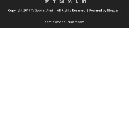
Copyright 2017
TV Spoiler Alert
| All Rights Reserved | Powered by
Blogger
|
admin@tvspoileralert.com