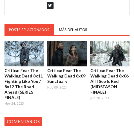
POSTS RELACIONADOS
MÁS DEL AUTOR
Crítica: Fear The
Crítica: Fear The
Crítica: Fear The
Walking Dead 8x11
Walking Dead 8x09
Walking Dead 8x06
Fighting Like You /
Sanctuary
All I See Is Red
8x12 The Road
(MIDSEASON
Nov 09, 2023
Ahead (SERIES
FINALE)
FINALE)
Jun 20, 2023
Nov 24, 2023
COMENTARIOS