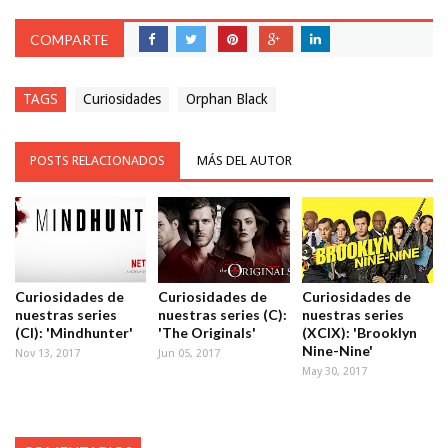
COMPARTE
TAGS
Curiosidades
Orphan Black
POSTS RELACIONADOS
MÁS DEL AUTOR
Curiosidades de
Curiosidades de
Curiosidades de
nuestras series
nuestras series (C):
nuestras series
(CI): 'Mindhunter'
'The Originals'
(XCIX): 'Brooklyn
Nine-Nine'
Nov 13, 2017
Jun 05, 2017
May 30, 2017