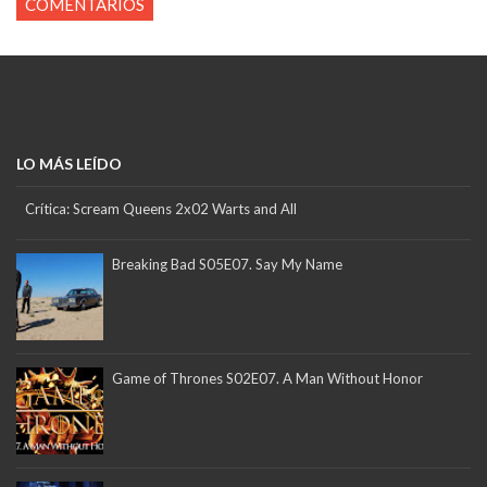
COMENTARIOS
LO MÁS LEÍDO
Crítica: Scream Queens 2x02 Warts and All
Breaking Bad S05E07. Say My Name
Game of Thrones S02E07. A Man Without Honor