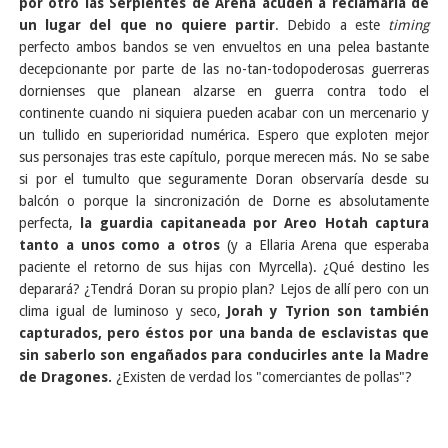
por otro las Serpientes de Arena acuden a reclamarla de
un lugar del que no quiere partir
. Debido a este
timing
perfecto ambos bandos se ven envueltos en una pelea bastante
decepcionante por parte de las no-tan-todopoderosas guerreras
dornienses que planean alzarse en guerra contra todo el
continente cuando ni siquiera pueden acabar con un mercenario y
un tullido en superioridad numérica. Espero que exploten mejor
sus personajes tras este capítulo, porque merecen más. No se sabe
si por el tumulto que seguramente Doran observaría desde su
balcón o porque la sincronización de Dorne es absolutamente
perfecta,
la guardia capitaneada por Areo Hotah captura
tanto a unos como a otros
(y a Ellaria Arena que esperaba
paciente el retorno de sus hijas con Myrcella). ¿Qué destino les
deparará? ¿Tendrá Doran su propio plan? Lejos de allí pero con un
clima igual de luminoso y seco,
Jorah y Tyrion son también
capturados, pero éstos por una banda de esclavistas que
sin saberlo son engañados para conducirles ante la Madre
de Dragones.
¿Existen de verdad los "comerciantes de pollas"?