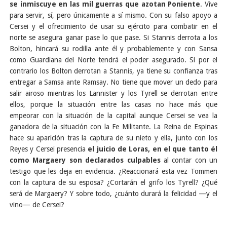
se inmiscuye en las mil guerras que azotan Poniente
. Vive
para servir, sí, pero únicamente a sí mismo. Con su falso apoyo a
Cersei y el ofrecimiento de usar su ejército para combatir en el
norte se asegura ganar pase lo que pase. Si Stannis derrota a los
Bolton, hincará su rodilla ante él y probablemente y con Sansa
como Guardiana del Norte tendrá el poder asegurado. Si por el
contrario los Bolton derrotan a Stannis, ya tiene su confianza tras
entregar a Samsa ante Ramsay. No tiene que mover un dedo para
salir airoso mientras los Lannister y los Tyrell se derrotan entre
ellos, porque la situación entre las casas no hace más que
empeorar con la situación de la capital aunque Cersei se vea la
ganadora de la situación con la Fe Militante. La Reina de Espinas
hace su aparición tras la captura de su nieto y ella, junto con los
Reyes y Cersei presencia
el juicio de Loras, en el que tanto él
como Margaery son declarados culpables
al contar con un
testigo que les deja en evidencia. ¿Reaccionará esta vez Tommen
con la captura de su esposa? ¿Cortarán el grifo los Tyrell? ¿Qué
será de Margaery? Y sobre todo, ¿cuánto durará la felicidad —y el
vino— de Cersei?