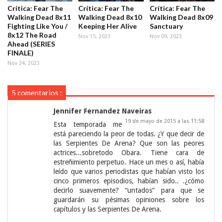
Crítica: Fear The
Crítica: Fear The
Crítica: Fear The
Walking Dead 8x11
Walking Dead 8x10
Walking Dead 8x09
Fighting Like You /
Keeping Her Alive
Sanctuary
8x12 The Road
Nov 15, 2023
Nov 09, 2023
Ahead (SERIES
FINALE)
Nov 24, 2023
5 comentarios :
Jennifer Fernandez Naveiras
19 de mayo de 2015 a las 11:58
Esta temporada me
está pareciendo la peor de todas. ¿Y que decir de
las Serpientes De Arena? Que son las peores
actrices...sobretodo Obara. Tiene cara de
estreñimiento perpetuo. Hace un mes o así, había
leído que varios periodistas que habían visto los
cinco primeros episodios, habían sido.. .¿cómo
decirlo suavemente? “untados” para que se
guardarán su pésimas opiniones sobre los
capítulos y las Serpientes De Arena.