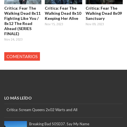
Crítica: Fear The
Crítica: Fear The
Crítica: Fear The
Walking Dead 8x11
Walking Dead 8x10
Walking Dead 8x09
Fighting Like You /
Keeping Her Alive
Sanctuary
8x12 The Road
Nov 15, 2023
Nov 09, 2023
Ahead (SERIES
FINALE)
Nov 24, 2023
COMENTARIOS
LO MÁS LEÍDO
Crítica: Scream Queens 2x02 Warts and All
Breaking Bad S05E07. Say My Name