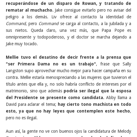
recuperándose de un disparo de Rowan, y tratando de
rematar al muchacho.
Jake consigue evitarlo pero no avisar del
peligro a los demás. Liv ofrece al contacto la identidad de
Command
, pero
Command
se carga al contacto, a la jubilada y a
sus nietos. Queda claro, una vez más, que Papa Pope es
omnipresente y todopoderoso, y el doctor se marcha dejando a
Jake muy tocado.
Mellie tuvo el desatino de decir frente a la prensa que
"ser Primera Dama no es un trabajo"
, frase que Sally
Langston supo aprovechar mucho mejor para hacer campaña en su
contra. Mellie estaría menospreciando a las mujeres que tuvieron el
título antes que ella y, no solo habría conflicto de intereses por el
matrimonio, sino que además
podría ser ilegal que la esposa
del Presidente se presente como candidata.
Abby llama a
David para aclarar el tema;
hay cierto tono machista en todo
esto, ya que no hay leyes que contemplen este hecho
,
pero no es ilegal.
Aun así, la gente no ve con buenos ojos la candidatura de Melody