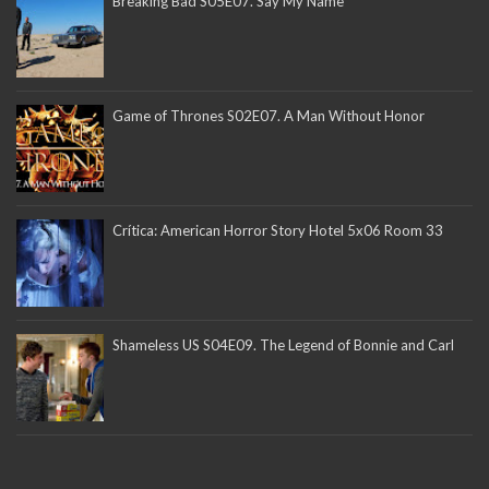
Breaking Bad S05E07. Say My Name
Game of Thrones S02E07. A Man Without Honor
Crítica: American Horror Story Hotel 5x06 Room 33
Shameless US S04E09. The Legend of Bonnie and Carl