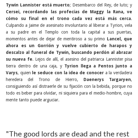
Tywin Lannister está muerto
; Desembarco del Rey, de luto; y
Cersei, recordando las profecías de Maggy la Rana, ve
cómo su final en el trono cada vez está más cerca
.
Culpando a Jaime de asesinato involuntario al liberar a Tyrion, vela
a su padre en el Templo con toda la capital a sus puertas,
momentos antes de dejar de mentiroso a su primo
Lancel, que
ahora es un Gorrión y vuelve cubierto de harapos y
descalzo al funeral de Tywin, buscando perdón al abrazar
su nueva fe
. Lejos de allí, el asesino del patriarca Lannister pisa
tierra dentro de una caja, y
Tyrion llega a Pentos junto a
Varys
, quien
le seduce con la idea de conocer
a la verdadera
heredera del Trono de Hierro,
Daenerys Targaryen
,
consiguiendo así distraerle de su fijación con la bebida, porque no
todo es beber para olvidar, ni siquiera para el medio-hombre, cuya
mente tanto puede arguciar.
"The good lords are dead and the rest