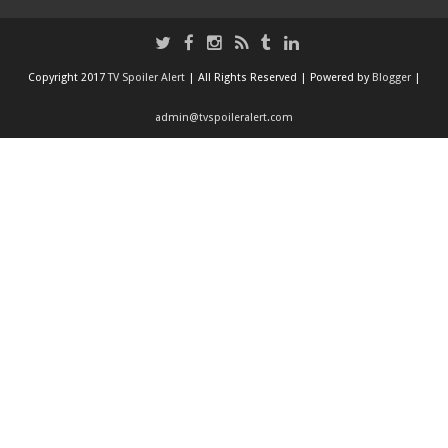
Copyright 2017
TV Spoiler Alert
| All Rights Reserved | Powered by
Blogger
|
admin@tvspoileralert.com