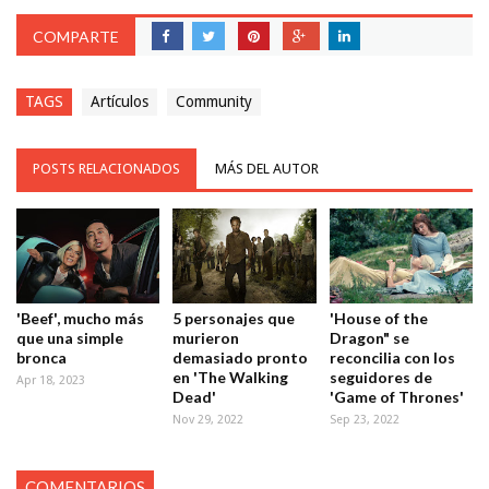
COMPARTE
TAGS
Artículos
Community
POSTS RELACIONADOS
MÁS DEL AUTOR
'Beef', mucho más
5 personajes que
'House of the
que una simple
murieron
Dragon" se
bronca
demasiado pronto
reconcilia con los
en 'The Walking
seguidores de
Apr 18, 2023
Dead'
'Game of Thrones'
Nov 29, 2022
Sep 23, 2022
COMENTARIOS