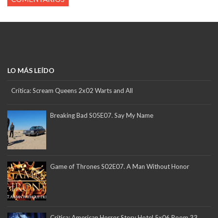
LO MÁS LEÍDO
Crítica: Scream Queens 2x02 Warts and All
Breaking Bad S05E07. Say My Name
Game of Thrones S02E07. A Man Without Honor
Crítica: American Horror Story Hotel 5x06 Room 33