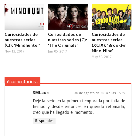
Curiosidades de
Curiosidades de
Curiosidades de
nuestras series
nuestras series (C):
nuestras series
(CI): 'Mindhunter'
'The Originals'
(XCIX): 'Brooklyn
Nine-Nine'
Nov 13, 2017
Jun 05, 2017
May 30, 2017
6 comentarios :
SMLauri
30 de agosto de 2014 a las 15:59
Dejé la serie en la primera temporada por falta de
tiempo y desde entonces eh querido retomarla,
creo que ha llegado el momento!
Responder