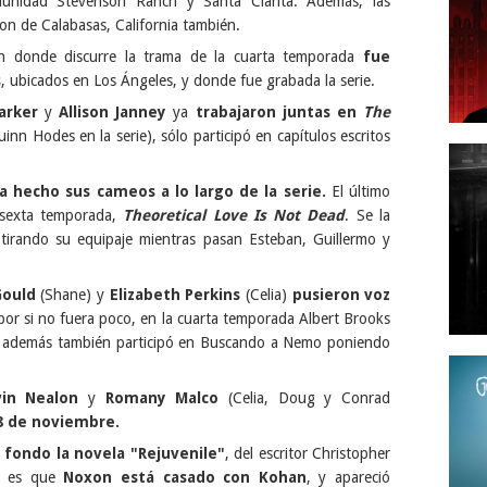
nidad Stevenson Ranch y Santa Clarita. Además, las
on de Calabasas, California también.
n donde discurre la trama de la cuarta temporada
fue
s
, ubicados en Los Ángeles, y donde fue grabada la serie.
arker
y
Allison Janney
ya
trabajaron juntas en
The
nn Hodes en la serie), sólo participó en capítulos escritos
a hecho sus cameos a lo largo de la serie.
El último
a sexta temporada,
Theoretical Love Is Not Dead
. Se la
tirando su equipaje mientras pasan Esteban, Guillermo y
Gould
(Shane) y
Elizabeth Perkins
(Celia)
pusieron voz
por si no fuera poco, en la cuarta temporada Albert Brooks
 y además también participó en Buscando a Nemo poniendo
in Nealon
y
Romany Malco
(Celia, Doug y Conrad
8 de noviembre.
 fondo la novela "Rejuvenile"
, del escritor Christopher
y es que
Noxon está casado con Kohan
, y apareció