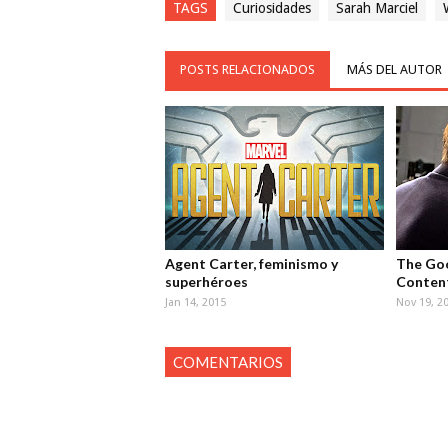
TAGS
Curiosidades
Sarah Marciel
POSTS RELACIONADOS
MÁS DEL AUTOR
Agent Carter, feminismo y
The Goo
superhéroes
Conten
Jan 14, 2015
Nov 19, 2
COMENTARIOS