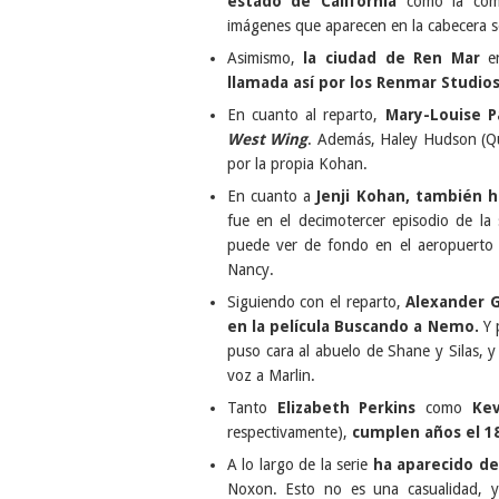
estado de California
como la comu
imágenes que aparecen en la cabecera s
Asimismo,
la ciudad de Ren Mar
e
llamada así por los Renmar Studio
En cuanto al reparto,
Mary-Louise P
West Wing
. Además, Haley Hudson (Qui
por la propia Kohan.
En cuanto a
Jenji Kohan, también h
fue en el decimotercer episodio de l
puede ver de fondo en el aeropuerto 
Nancy.
Siguiendo con el reparto,
Alexander 
en la película Buscando a Nemo.
Y 
puso cara al abuelo de Shane y Silas,
voz a Marlin.
Tanto
Elizabeth Perkins
como
Kev
respectivamente),
cumplen años el 1
A lo largo de la serie
ha aparecido de
Noxon. Esto no es una casualidad, 