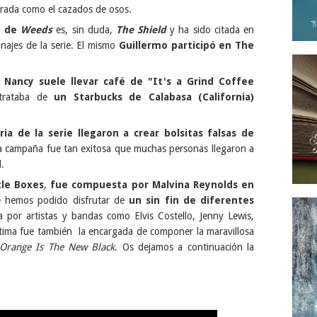
rada como el cazados de osos.
o de
Weeds
es, sin duda,
The Shield
y ha sido citada en
najes de la serie. El mismo
Guillermo participó en The
Nancy suele llevar café de "It's a Grind Coffee
 trataba de
un Starbucks de Calabasa (California)
a de la serie llegaron a crear bolsitas falsas de
La campaña fue tan exitosa que muchas personas llegaron a
l.
tle Boxes
,
fue compuesta por Malvina Reynolds en
ie hemos podido disfrutar de
un sin fin de diferentes
da por artistas y bandas como Elvis Costello, Jenny Lewis,
ltima fue también la encargada de componer la maravillosa
Orange Is The New Black
. Os dejamos a continuación la