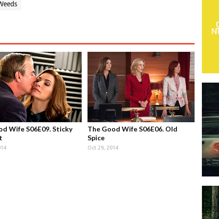
Weeds
d Wife S06E09. Sticky
The Good Wife S06E06. Old
t
Spice
014
Oct 29, 2014