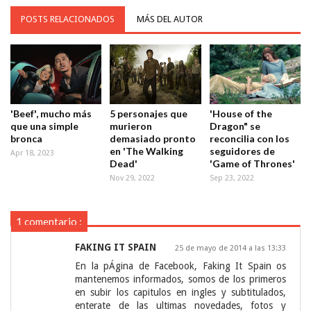
POSTS RELACIONADOS
MÁS DEL AUTOR
'Beef', mucho más
5 personajes que
'House of the
que una simple
murieron
Dragon" se
bronca
demasiado pronto
reconcilia con los
en 'The Walking
seguidores de
Apr 18, 2023
Dead'
'Game of Thrones'
Nov 29, 2022
Sep 23, 2022
1 comentario :
FAKING IT SPAIN
25 de mayo de 2014 a las 13:33
En la pÁgina de Facebook, Faking It Spain os
mantenemos informados, somos de los primeros
en subir los capitulos en ingles y subtitulados,
enterate de las ultimas novedades, fotos y