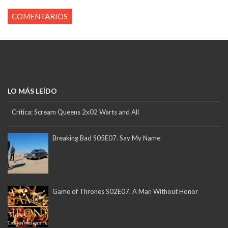
COMENTARIOS
LO MÁS LEÍDO
Crítica: Scream Queens 2x02 Warts and All
Breaking Bad S05E07. Say My Name
Game of Thrones S02E07. A Man Without Honor