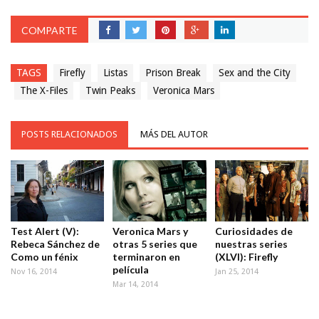
COMPARTE
TAGS
Firefly
Listas
Prison Break
Sex and the City
The X-Files
Twin Peaks
Veronica Mars
POSTS RELACIONADOS
MÁS DEL AUTOR
Test Alert (V):
Veronica Mars y
Curiosidades de
Rebeca Sánchez de
otras 5 series que
nuestras series
Como un fénix
terminaron en
(XLVI): Firefly
película
Nov 16, 2014
Jan 25, 2014
Mar 14, 2014