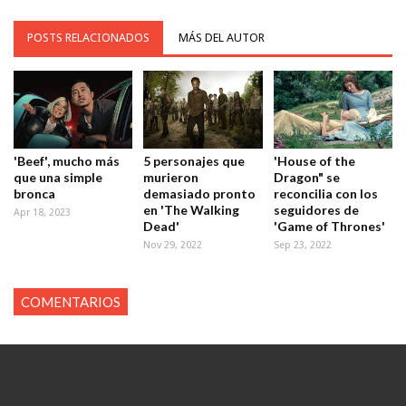
POSTS RELACIONADOS
MÁS DEL AUTOR
'Beef', mucho más
5 personajes que
'House of the
que una simple
murieron
Dragon" se
bronca
demasiado pronto
reconcilia con los
en 'The Walking
seguidores de
Apr 18, 2023
Dead'
'Game of Thrones'
Nov 29, 2022
Sep 23, 2022
COMENTARIOS