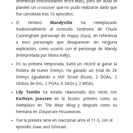
diferencias irreconciliables entre ellas), pero sin duda se
planteó un
crossover
que no pudo realizarse dado que
fue cancelada tras 10 episodios.
El término
Mandyville
ha reemplazado
tradicionalmente al conocido Síndrome de Chuck
Cunningham (personaje de
Happy Days
), en referencia
a esos personajes que desaparecen sin ninguna
explicación, como ocurrió con el personaje de Mandy
(interpretada por Moira Kelly).
En su primera temporada, batió un récord al ganar la
friolera de nueve Emmys. Ha ganado un total de 26
Emmys (igualando a
Hill Street Blues
), 2 DGAs, 2
Globos de Oro, 2 PGAs, 6 SAGs y 2 WGAs.
Lily Tomlin
ha estado relacionado dos veces con
Kathryn Joosten
en la ficción: primero como su
reemplazo en
The West Wing
y después como su
hermana en
Desperate Housewives
.
Fue la primera serie en reaccionar ante el 11-S, con el
episodio
Isaac and Ishmael
.