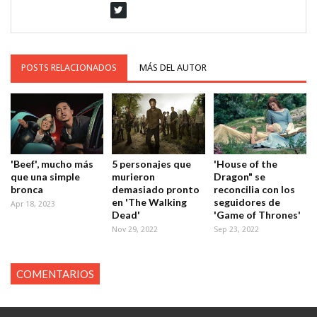
POSTS RELACIONADOS
MÁS DEL AUTOR
'Beef', mucho más
5 personajes que
'House of the
que una simple
murieron
Dragon" se
bronca
demasiado pronto
reconcilia con los
en 'The Walking
seguidores de
Apr 18, 2023
Dead'
'Game of Thrones'
Nov 29, 2022
Sep 23, 2022
COMENTARIOS