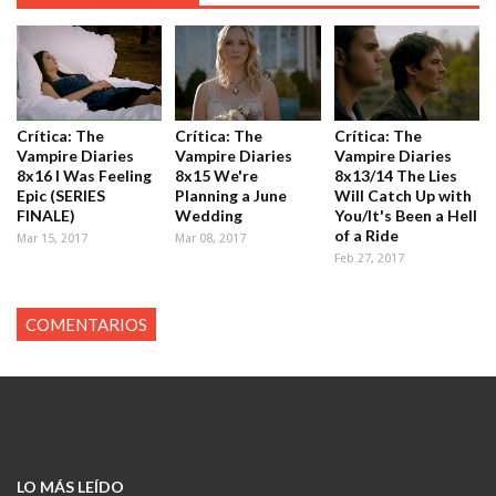
Crítica: The
Crítica: The
Crítica: The
Vampire Diaries
Vampire Diaries
Vampire Diaries
8x16 I Was Feeling
8x15 We're
8x13/14 The Lies
Epic (SERIES
Planning a June
Will Catch Up with
FINALE)
Wedding
You/It's Been a Hell
of a Ride
Mar 15, 2017
Mar 08, 2017
Feb 27, 2017
COMENTARIOS
LO MÁS LEÍDO