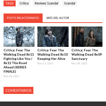
TAGS
Crítica
Reviews Scandal
Scandal
POSTS RELACIONADOS
MÁS DEL AUTOR
Crítica: Fear The
Crítica: Fear The
Crítica: Fear The
Walking Dead 8x11
Walking Dead 8x10
Walking Dead 8x09
Fighting Like You /
Keeping Her Alive
Sanctuary
8x12 The Road
Nov 15, 2023
Nov 09, 2023
Ahead (SERIES
FINALE)
Nov 24, 2023
COMENTARIOS