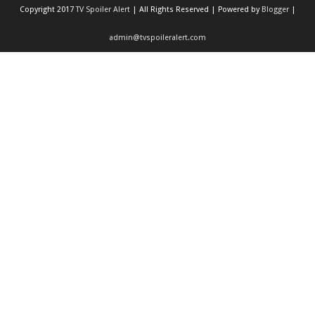
Copyright 2017
TV Spoiler Alert
| All Rights Reserved | Powered by
Blogger
|
admin@tvspoileralert.com