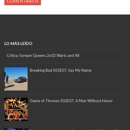
COMENTARIOS
LO MÁS LEÍDO
Crítica: Scream Queens 2x02 Warts and All
Breaking Bad S05E07. Say My Name
Game of Thrones S02E07. A Man Without Honor