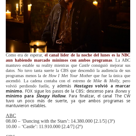
Como era de esperar,
el canal líder de la noche del lunes es la NBC
aun habiendo marcado mínimos con ambos programas
. La ABC
mantuvo estable su reality mientras que
Castle
consiguió mejorar sus
datos. No tuvo tanta suerte la CBS que descendió la audiencia de sus
programas menos la de
How I Met Your Mother
que fue la única que
ascendió. La cadena contaba con el estreno de
Mike & Molly
, pero
, y además
Hostages
volvió a marcar
volvió perdiendo fuelle
mínimo
. FOX sigue los pasos de la CBS: descenso para
Bones
y
mínimo para
Sleepy Hollow
. Para finalizar, el canal The CW
tuvo un poco más de suerte, ya que ambos programas se
mantuvieron estables.
ABC
08.00 – ‘Dancing with the Stars’: 14.380.000 [2.1/5] (3º)
10.00 – ‘Castle’: 11.910.000 [2.4/7] (2º)