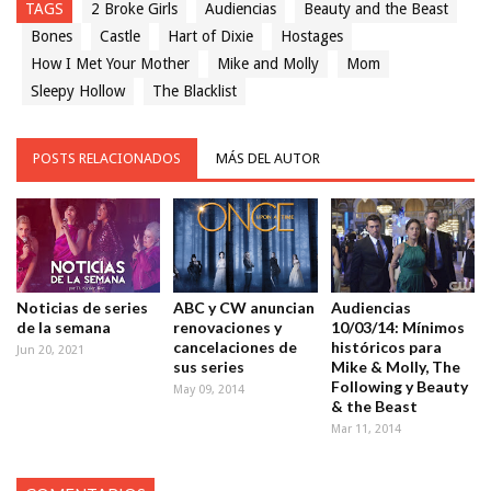
TAGS
2 Broke Girls
Audiencias
Beauty and the Beast
Bones
Castle
Hart of Dixie
Hostages
How I Met Your Mother
Mike and Molly
Mom
Sleepy Hollow
The Blacklist
POSTS RELACIONADOS
MÁS DEL AUTOR
Noticias de series
ABC y CW anuncian
Audiencias
de la semana
renovaciones y
10/03/14: Mínimos
cancelaciones de
históricos para
Jun 20, 2021
sus series
Mike & Molly, The
Following y Beauty
May 09, 2014
& the Beast
Mar 11, 2014