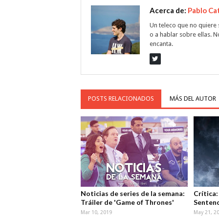
Acerca de:
Pablo Ca
Un teleco que no quiere s
o a hablar sobre ellas.
encanta.
POSTS RELACIONADOS
MÁS DEL AUTOR
Noticias de series de la semana:
Crítica
Tráiler de 'Game of Thrones'
Senten
Mar 10, 2019
May 21, 2