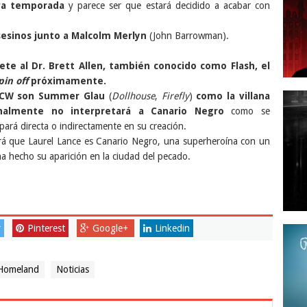
eva temporada
y parece ser que estará decidido a acabar con
sesinos junto a Malcolm Merlyn
(John Barrowman).
te al Dr. Brett Allen, también conocido como Flash, el
pin off
próximamente.
la CW son Summer Glau
(
Dollhouse
,
Firefly
)
como la villana
nalmente no interpretará a Canario Negro
como se
ipará directa o indirectamente en su creación.
rá que Laurel Lance es Canario Negro, una superheroína con un
ha hecho su aparición en la ciudad del pecado.
r
Pinterest
Google+
Linkedin
Homeland
Noticias