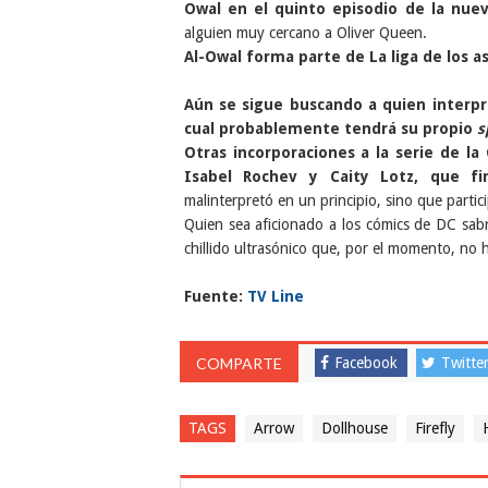
Owal en el quinto episodio de la nu
alguien muy cercano a Oliver Queen.
Al-Owal forma parte de La liga de los a
Aún se sigue buscando a quien interpre
cual probablemente tendrá su propio
s
Otras incorporaciones a la serie de 
Isabel Rochev y Caity Lotz, que fi
malinterpretó en un principio, sino que partic
Quien sea aficionado a los cómics de DC sab
chillido ultrasónico que, por el momento, no 
Fuente:
TV Line
COMPARTE
Facebook
Twitte
TAGS
Arrow
Dollhouse
Firefly