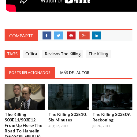
COMPARTE
TAGS
Crítica
Reviews The Killing
The Killing
POSTS RELACIONADOS
MÁS DEL AUTOR
The Killing
The Killing S03E10.
The Killing S03E09.
S03E11/S03E12.
Six Minutes
Reckoning
From Up Here/The
Aug 02, 2013
Jul 26, 2013
Road To Hamelin
(SEASON FINALE)