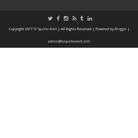
Copyright 2017
TV Spoiler Alert
| All Rights Reserved | Powered by
Blogger
|
admin@tvspoileralert.com