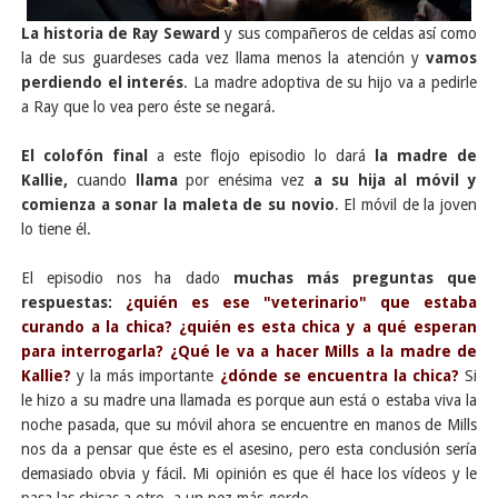
La historia de Ray Seward
y sus compañeros de celdas así como
la de sus guardeses cada vez llama menos la atención y
vamos
perdiendo el interés
. La madre adoptiva de su hijo va a pedirle
a Ray que lo vea pero éste se negará.
El colofón final
a este flojo episodio lo dará
la madre de
Kallie,
cuando
llama
por enésima vez
a su hija al móvil y
comienza a sonar la maleta de su novio
. El móvil de la joven
lo tiene él.
El episodio nos ha dado
muchas más preguntas que
respuestas:
¿quién es ese "veterinario" que estaba
curando a la chica? ¿quién es esta chica y a qué esperan
para interrogarla? ¿Qué le va a hacer Mills a la madre de
Kallie?
y la más importante
¿dónde se encuentra la chica?
Si
le hizo a su madre una llamada es porque aun está o estaba viva la
noche pasada, que su móvil ahora se encuentre en manos de Mills
nos da a pensar que éste es el asesino, pero esta conclusión sería
demasiado obvia y fácil. Mi opinión es que él hace los vídeos y le