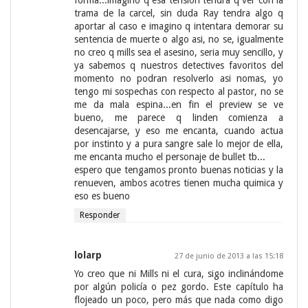
forma...imagino q esa tension tendra q ver con la
trama de la carcel, sin duda Ray tendra algo q
aportar al caso e imagino q intentara demorar su
sentencia de muerte o algo asi, no se, igualmente
no creo q mills sea el asesino, seria muy sencillo, y
ya sabemos q nuestros detectives favoritos del
momento no podran resolverlo asi nomas, yo
tengo mi sospechas con respecto al pastor, no se
me da mala espina...en fin el preview se ve
bueno, me parece q linden comienza a
desencajarse, y eso me encanta, cuando actua
por instinto y a pura sangre sale lo mejor de ella,
me encanta mucho el personaje de bullet tb...
espero que tengamos pronto buenas noticias y la
renueven, ambos acotres tienen mucha quimica y
eso es bueno
Responder
lolarp
27 de junio de 2013 a las 15:18
Yo creo que ni Mills ni el cura, sigo inclinándome
por algún policía o pez gordo. Este capítulo ha
flojeado un poco, pero más que nada como digo