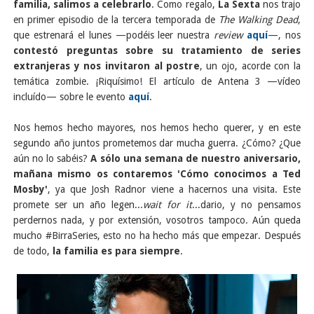
familia, salimos a celebrarlo
. Como regalo,
La Sexta
nos trajo
en primer episodio de la tercera temporada de
The Walking Dead
,
que estrenará el lunes —podéis leer nuestra
review
aquí
—, nos
contestó preguntas sobre su tratamiento de series
extranjeras y nos invitaron al postre
, un ojo, acorde con la
temática zombie. ¡Riquísimo! El artículo de Antena 3 —vídeo
incluído— sobre le evento
aquí
.
Nos hemos hecho mayores, nos hemos hecho querer, y en este
segundo año juntos prometemos dar mucha guerra. ¿Cómo? ¿Que
aún no lo sabéis?
A sólo una semana de nuestro aniversario,
mañana mismo os contaremos 'Cómo conocimos a Ted
Mosby'
, ya que Josh Radnor viene a hacernos una visita. Este
promete ser un año legen...
wait for it
...dario, y no pensamos
perdernos nada, y por extensión, vosotros tampoco. Aún queda
mucho #BirraSeries, esto no ha hecho más que empezar. Después
de todo,
la familia es para siempre
.