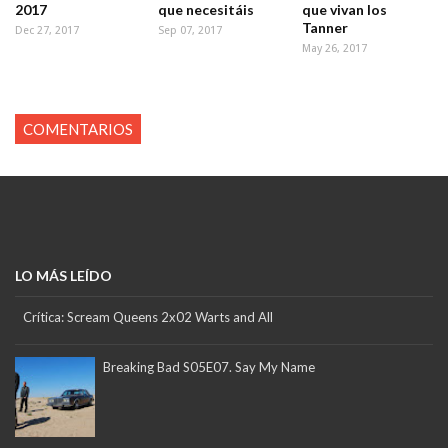
2017
que necesitáis
que vivan los
Tanner
Dec 27, 2017
Sep 07, 2017
May 26, 2017
COMENTARIOS
LO MÁS LEÍDO
Crítica: Scream Queens 2x02 Warts and All
Breaking Bad S05E07. Say My Name