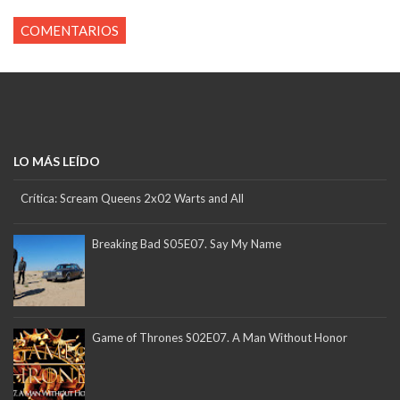
COMENTARIOS
LO MÁS LEÍDO
Crítica: Scream Queens 2x02 Warts and All
Breaking Bad S05E07. Say My Name
Game of Thrones S02E07. A Man Without Honor