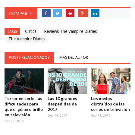
COMPARTE
TAGS
Crítica
Reviews The Vampire Diaries
The Vampire Diaries
POSTS RELACIONADOS
MÁS DEL AUTOR
Terror en serie: las
Las 10 grandes
Los novios
dificultades para
despedidas de
distraídos de las
que el género brille
2017
series de televisión
en televisión
Dec 14, 2017
Sep 11, 2017
Apr 27, 2018