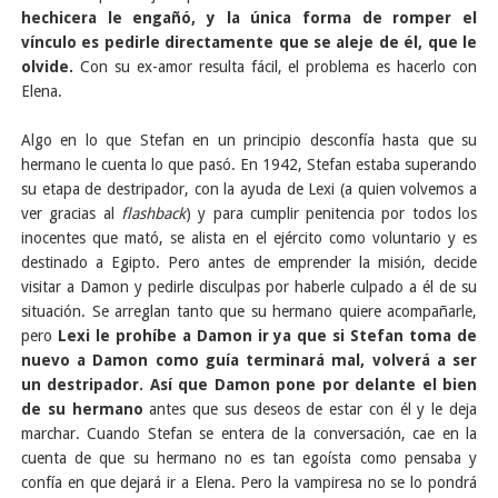
hechicera le engañó, y la única forma de romper el
vínculo es pedirle directamente que se aleje de él, que le
olvide.
Con su ex-amor resulta fácil, el problema es hacerlo con
Elena.
Algo en lo que Stefan en un principio desconfía hasta que su
hermano le cuenta lo que pasó. En 1942, Stefan estaba superando
su etapa de destripador, con la ayuda de Lexi (a quien volvemos a
ver gracias al
flashback
) y para cumplir penitencia por todos los
inocentes que mató, se alista en el ejército como voluntario y es
destinado a Egipto. Pero antes de emprender la misión, decide
visitar a Damon y pedirle disculpas por haberle culpado a él de su
situación. Se arreglan tanto que su hermano quiere acompañarle,
pero
Lexi le prohíbe a Damon ir ya que si Stefan toma de
nuevo a Damon como guía terminará mal, volverá a ser
un destripador. Así que Damon pone por delante el bien
de su hermano
antes que sus deseos de estar con él y le deja
marchar. Cuando Stefan se entera de la conversación, cae en la
cuenta de que su hermano no es tan egoísta como pensaba y
confía en que dejará ir a Elena. Pero la vampiresa no se lo pondrá