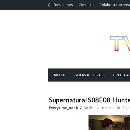
Quiénes somos
Contacto
Colabora con nos
INICIO
GUÍAS DE SERIES
CRÍTICA
Supernatural S08E08. Hunte
Everytime_noah
30 de noviembre de 2012
1