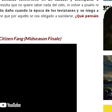
esulta que no quiere saber nada del cielo, ni volver a pisarlo ni
do daño cuando la época de los leviatanes y se niega a
me que por aquello se vea obligado a suicidarse.
¿Qué pensáis
itizen Fang (Midseason Finale)