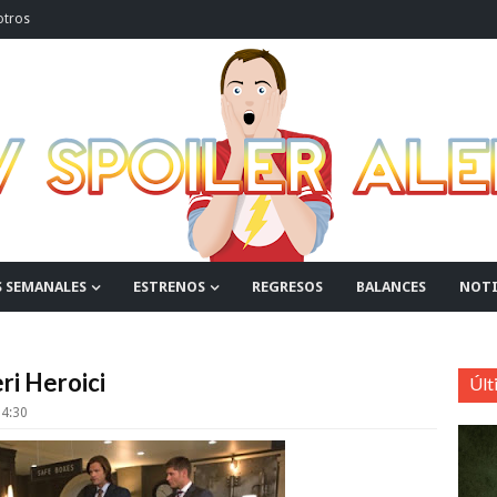
otros
S SEMANALES
ESTRENOS
REGRESOS
BALANCES
NOTI
ri Heroici
Últ
4:30