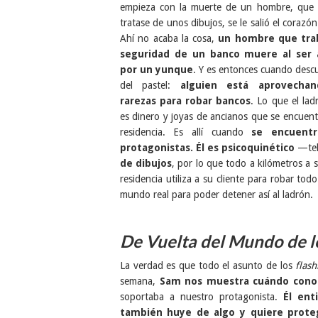
empieza con la muerte de un hombre, que 
tratase de unos dibujos, se le salió el corazó
Ahí no acaba la cosa,
un hombre que trab
seguridad de un banco muere al ser 
por un yunque
. Y es entonces cuando desc
del pastel:
alguien está aprovechan
rarezas para robar bancos
. Lo que el lad
es dinero y joyas de ancianos que se encuen
residencia. Es allí cuando
se encuent
protagonistas. Él es psicoquinético
—tele
de dibujos
, por lo que todo a kilómetros a s
residencia utiliza a su cliente para robar tod
mundo real para poder detener así al ladrón.
De Vuelta del Mundo de l
La verdad es que todo el asunto de los
flas
semana,
Sam nos muestra cuándo conoc
soportaba a nuestro protagonista.
Él ent
también huye de algo y quiere proteg