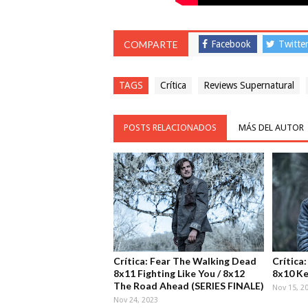
COMPARTE
Facebook
Twitte
TAGS
Crítica
Reviews Supernatural
POSTS RELACIONADOS
MÁS DEL AUTOR
Crítica: Fear The Walking Dead
Crítica
8x11 Fighting Like You / 8x12
8x10 Ke
The Road Ahead (SERIES FINALE)
Nov 15, 2
Nov 24, 2023