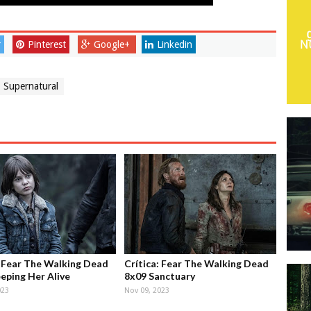
r
Pinterest
Google+
Linkedin
Supernatural
: Fear The Walking Dead
Crítica: Fear The Walking Dead
eping Her Alive
8x09 Sanctuary
023
Nov 09, 2023