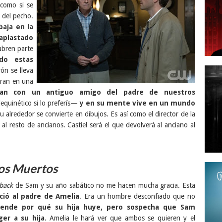
como si se
n del pecho.
aja en la
aplastado
ubren parte
do estas
rón se lleva
tran en una
ran con un antiguo amigo del padre de nuestros
quinético si lo preferís—
y en su mente vive en un mundo
u alrededor se convierte en dibujos. Es así como el director de la
o al resto de ancianos. Castiel será el que devolverá al anciano al
os Muertos
hback
de Sam y su año sabático no me hacen mucha gracia. Esta
ió al padre de Amelia
. Era un hombre desconfiado que no
iende por qué su hija huye, pero sospecha que Sam
er a su hija
. Amelia le hará ver que ambos se quieren y el