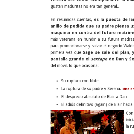
gustan maduritas no era tan general...
En resumidas cuentas,
es la puesta de la
anillo de pedida que su padre piensa u
maquinar en contra del futuro matrimo
más veterana en hundir a su futura madras
para promocionarse y salvar el negocio Waldor
primera vez que
Sage se sale del plan,
pantalla grande el
sextape
de Dan y S
del móvil, lo que ocasiona:
Su ruptura con Nate
La ruptura de su padre y Serena.
Missio
El desprecio absoluto de Blair a Dan
El adiós definitivo (again) de Blair haci
Con
inic
la r