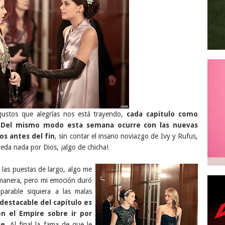
gustos que alegrías nos está trayendo,
cada capítulo como
a. Del mismo modo esta semana ocurre con las nuevas
os antes del fin
, sin contar el insano noviazgo de Ivy y Rufus,
eda nada por Dios, ¡algo de chicha!
 las puestas de largo, algo me
manera, pero mi emoción duró
arable siquiera a las malas
destacable del capítulo es
en el Empire sobre ir por
le
. Al final la fama de que le