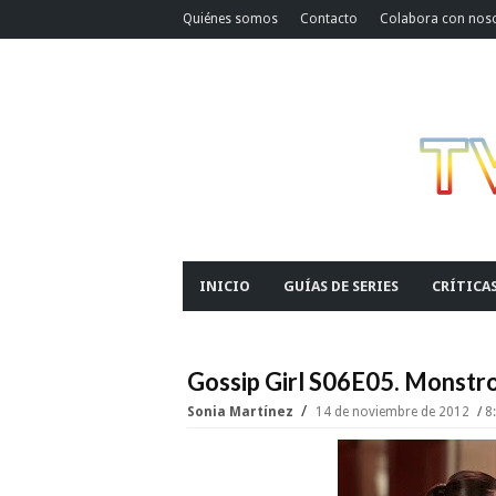
Quiénes somos
Contacto
Colabora con nos
INICIO
GUÍAS DE SERIES
CRÍTICA
Gossip Girl S06E05. Monstro
Sonia Martínez
14 de noviembre de 2012
8