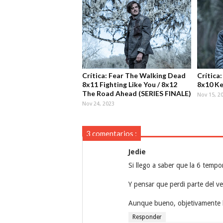
Crítica: Fear The Walking Dead
Crítica
8x11 Fighting Like You / 8x12
8x10 Ke
The Road Ahead (SERIES FINALE)
Nov 15, 2
Nov 24, 2023
3 comentarios :
Jedie
Si llego a saber que la 6 temp
Y pensar que perdi parte del v
Aunque bueno, objetivamente ha
Responder