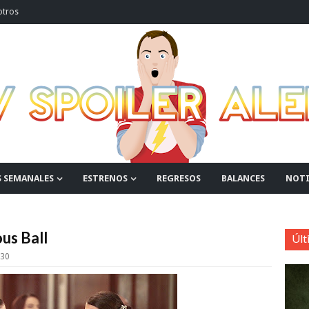
otros
S SEMANALES
ESTRENOS
REGRESOS
BALANCES
NOTI
us Ball
Últ
:30