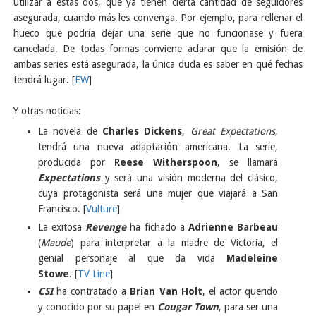
utilizar a éstas dos, que ya tienen cierta cantidad de seguidores
asegurada, cuando más les convenga. Por ejemplo, para rellenar el
hueco que podría dejar una serie que no funcionase y fuera
cancelada. De todas formas conviene aclarar que la emisión de
ambas series está asegurada, la única duda es saber en qué fechas
tendrá lugar. [
EW
]
Y otras noticias:
La novela de
Charles Dickens
,
Great Expectations
,
tendrá una nueva adaptación americana. La serie,
producida por
Reese Witherspoon
, se llamará
Expectations
y será una visión moderna del clásico,
cuya protagonista será una mujer que viajará a San
Francisco. [
Vulture
]
La exitosa
Revenge
ha fichado a
Adrienne Barbeau
(
Maude
) para interpretar a la madre de Victoria, el
genial personaje al que da vida
Madeleine
Stowe
. [
TV Line
]
CSI
ha contratado a
Brian Van Holt
, el actor querido
y conocido por su papel en
Cougar Town
, para ser una