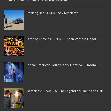
Crítica: Scream Queens 2x02 Warts and All
Breaking Bad S05E07. Say My Name
Game of Thrones S02E07. A Man Without Honor
Crítica: American Horror Story Hotel 5x06 Room 33
Shameless US S04E09. The Legend of Bonnie and Carl