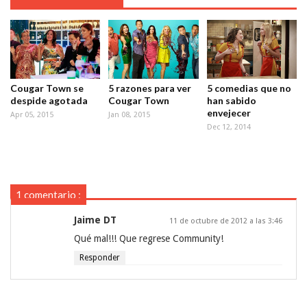
Cougar Town se
5 razones para ver
5 comedias que no
despide agotada
Cougar Town
han sabido
envejecer
Apr 05, 2015
Jan 08, 2015
Dec 12, 2014
1 comentario :
Jaime DT
11 de octubre de 2012 a las 3:46
Qué mal!!! Que regrese Community!
Responder