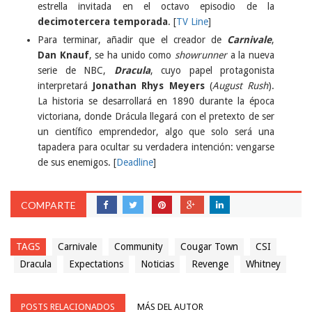
estrella invitada en el octavo episodio de la
decimotercera temporada
. [
TV Line
]
Para terminar, añadir que el creador de
Carnivale
,
Dan Knauf
, se ha unido como
showrunner
a la nueva
serie de NBC,
Dracula
, cuyo papel protagonista
interpretará
Jonathan Rhys Meyers
(
August Rush
).
La historia se desarrollará en 1890 durante la época
victoriana, donde Drácula llegará con el pretexto de ser
un científico emprendedor, algo que solo será una
tapadera para ocultar su verdadera intención: vengarse
de sus enemigos. [
Deadline
]
COMPARTE
TAGS
Carnivale
Community
Cougar Town
CSI
Dracula
Expectations
Noticias
Revenge
Whitney
POSTS RELACIONADOS
MÁS DEL AUTOR