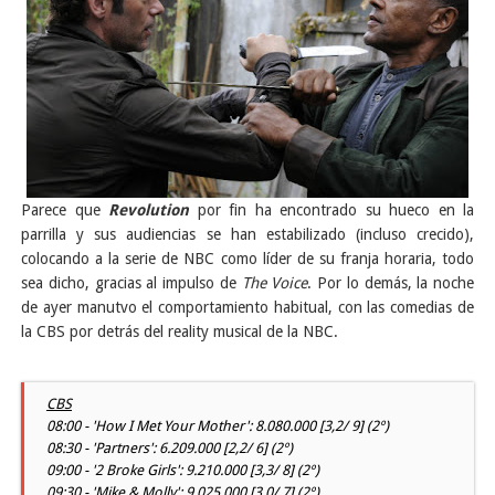
Parece que
Revolution
por fin ha encontrado su hueco en la
parrilla y sus audiencias se han estabilizado (incluso crecido),
colocando a la serie de NBC como líder de su franja horaria, todo
sea dicho, gracias al impulso de
The Voice
. Por lo demás, la noche
de ayer manutvo el comportamiento habitual, con las comedias de
la CBS por detrás del reality musical de la NBC.
CBS
08:00 - 'How I Met Your Mother': 8.080.000 [3,2/ 9] (2º)
08:30 - 'Partners': 6.209.000 [2,2/ 6] (2º)
09:00 - '2 Broke Girls': 9.210.000 [3,3/ 8] (2º)
09:30 - 'Mike & Molly': 9.025.000 [3,0/ 7] (2º)