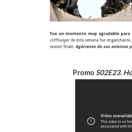
fue un momento muy agradable para e
cliffhanger
de ésta semana fue enganchante, 
season finale.
Agárrense de sus asientos p
Promo
S02E23. H