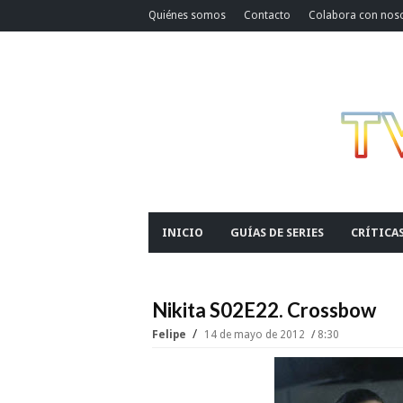
Quiénes somos
Contacto
Colabora con nos
INICIO
GUÍAS DE SERIES
CRÍTICA
Nikita S02E22. Crossbow
Felipe
14 de mayo de 2012
8:30