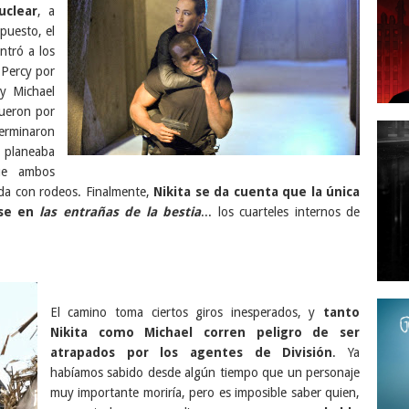
uclear
, a
puesto, el
ntró a los
 Percy por
 y Michael
fueron por
terminaron
 planeaba
ue ambos
da con rodeos. Finalmente,
Nikita se da cuenta que la única
rse en
las entrañas de la bestia
... los cuarteles internos de
El camino toma ciertos giros inesperados, y
tanto
Nikita como Michael corren peligro de ser
atrapados por los agentes de División
. Ya
habíamos sabido desde algún tiempo que un personaje
muy importante moriría, pero es imposible saber quien,