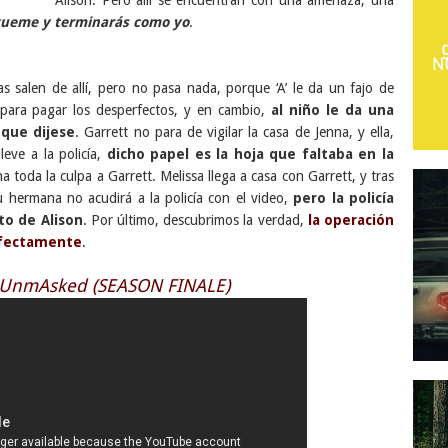
Alison. Pero allí se encuentran con una amenaza, una
gueme y terminarás como yo
.
s salen de allí, pero no pasa nada, porque ‘A’ le da un fajo de
 para pagar los desperfectos, y en cambio,
al niño le da una
 que dijese
. Garrett no para de vigilar la casa de Jenna, y ella,
eve a la policía,
dicho papel es la hoja que faltaba en la
a toda la culpa a Garrett. Melissa llega a casa con Garrett, y tras
u hermana no acudirá a la policía con el video,
pero la policía
to de Alison
. Por último, descubrimos la verdad,
la operación
rfectamente
.
 UnmAsked (SEASON FINALE)