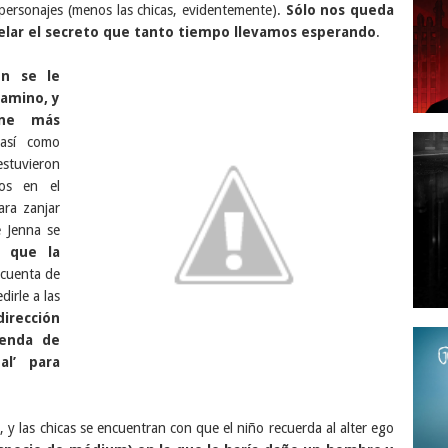
ersonajes (menos las chicas, evidentemente).
Sólo nos queda
velar el secreto que tanto tiempo llevamos esperando
.
on se le
camino, y
ene más
así como
tuvieron
os en el
ara zanjar
e Jenna se
n que la
 cuenta de
irle a las
dirección
ienda de
al’ para
 y las chicas se encuentran con que el niño recuerda al alter ego