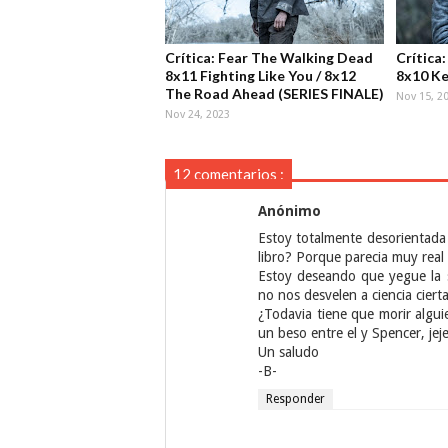
Crítica: Fear The Walking Dead
Crítica
8x11 Fighting Like You / 8x12
8x10 Ke
The Road Ahead (SERIES FINALE)
Nov 15, 2
Nov 24, 2023
12 comentarios :
Anónimo
Estoy totalmente desorientada 
libro? Porque parecia muy real 
Estoy deseando que yegue la 
no nos desvelen a ciencia cierta
¿Todavia tiene que morir algu
un beso entre el y Spencer, jeje
Un saludo
-B-
Responder