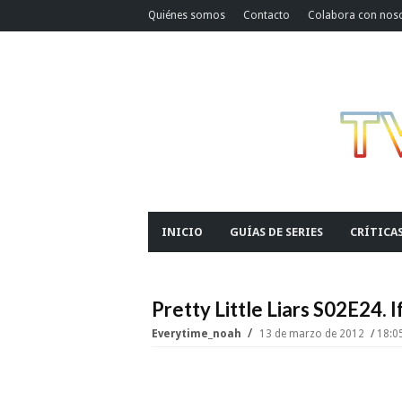
Quiénes somos
Contacto
Colabora con nos
INICIO
GUÍAS DE SERIES
CRÍTICA
Pretty Little Liars S02E24. 
Everytime_noah
13 de marzo de 2012
18:0