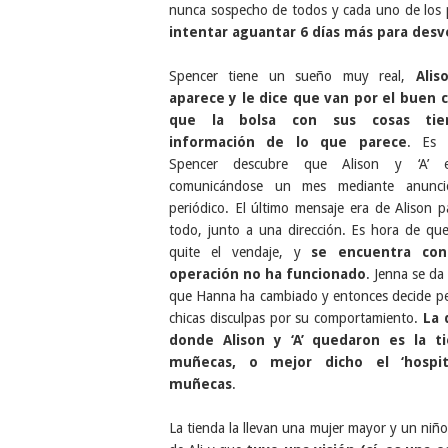
nunca sospecho de todos y cada uno de los p
intentar aguantar 6 días más para des
Spencer tiene un sueño muy real,
Alis
aparece y le dice que van por el buen 
que la bolsa con sus cosas ti
información de lo que parece
. Es 
Spencer descubre que Alison y ‘A’ es
comunicándose un mes mediante anunci
periódico. El último mensaje era de Alison p
todo, junto a una dirección. Es hora de qu
quite el vendaje, y
se encuentra co
operación no ha funcionado
. Jenna se da
que Hanna ha cambiado y entonces decide ped
chicas disculpas por su comportamiento.
La 
donde Alison y ‘A’ quedaron es la t
muñecas, o mejor dicho el ‘hospit
muñecas
.
La tienda la llevan una mujer mayor y un niño,