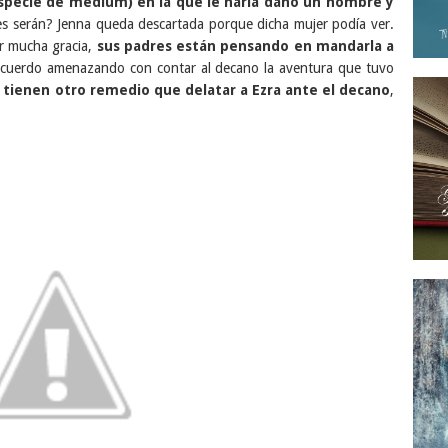
especie de médium) en la que le haría daño un hombre y
nes serán? Jenna queda descartada porque dicha mujer podía ver.
er mucha gracia,
sus padres están pensando en mandarla a
cuerdo amenazando con contar al decano la aventura que tuvo
o tienen otro remedio que delatar a Ezra ante el decano
,