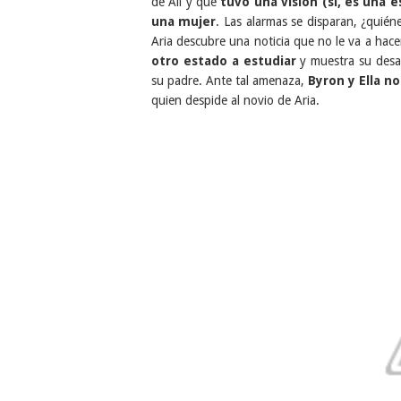
de Ali y que
tuvo una visión (sí, es una 
una mujer
. Las alarmas se disparan, ¿quié
Aria descubre una noticia que no le va a hac
otro estado a estudiar
y muestra su desa
su padre. Ante tal amenaza,
Byron y Ella n
quien despide al novio de Aria.