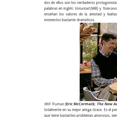
dos de ellos son los verdaderos protagonista
palabras en inglés:
Voluntad
(Will) y
Tol
eran
c
enseñan los valores de la amistad y lealt
momentos bastante dramáticos.
Will Truman
(
Eric McCormack
;
The New
A
totalmente en su mejor amiga Grace. Es el per
que tiene bastantes problemas amorosos, si