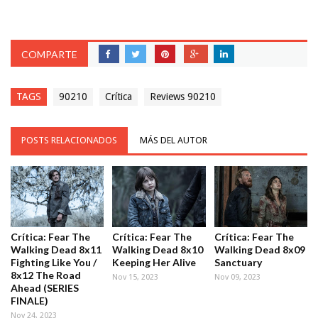
COMPARTE
TAGS
90210
Crítica
Reviews 90210
POSTS RELACIONADOS
MÁS DEL AUTOR
Crítica: Fear The
Crítica: Fear The
Crítica: Fear The
Walking Dead 8x11
Walking Dead 8x10
Walking Dead 8x09
Fighting Like You /
Keeping Her Alive
Sanctuary
8x12 The Road
Nov 15, 2023
Nov 09, 2023
Ahead (SERIES
FINALE)
Nov 24, 2023