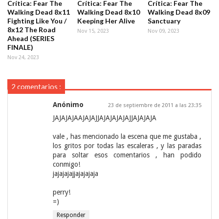
Crítica: Fear The
Crítica: Fear The
Crítica: Fear The
Walking Dead 8x11
Walking Dead 8x10
Walking Dead 8x09
Fighting Like You /
Keeping Her Alive
Sanctuary
8x12 The Road
Nov 15, 2023
Nov 09, 2023
Ahead (SERIES
FINALE)
Nov 24, 2023
2 comentarios :
Anónimo
23 de septiembre de 2011 a las 23:35
JAJAJAJAAJAJAJJAJAJAJAJAJJAJAJAJA
vale , has mencionado la escena que me gustaba ,
los gritos por todas las escaleras , y las paradas
para soltar esos comentarios , han podido
conmigo!
jajajajajjajajajaja
perry!
=)
Responder