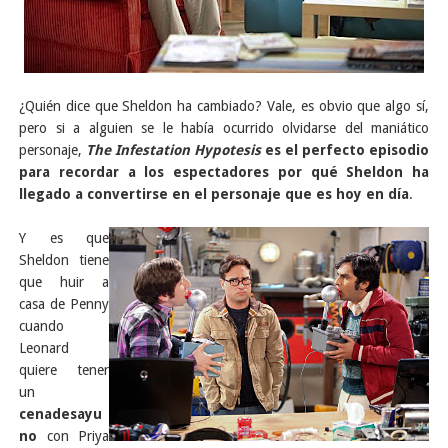
¿Quién dice que Sheldon ha cambiado? Vale, es obvio que algo sí,
pero si a alguien se le había ocurrido olvidarse del maniático
personaje,
The Infestation Hypotesis
es el perfecto episodio
para recordar a los espectadores por qué Sheldon ha
llegado a convertirse en el personaje que es hoy en día
.
Y es que
Sheldon tiene
que huir a
casa de Penny
cuando
Leonard
quiere tener
un
cenadesayu
no
con Priya