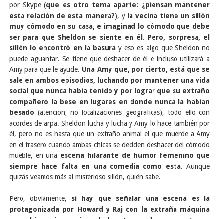
por Skype (
que es otro tema aparte: ¿piensan mantener
esta relación de esta manera?
), y
la vecina tiene un sillón
muy cómodo en su casa, e imaginad lo cómodo que debe
ser para que Sheldon se siente en él. Pero, sorpresa, el
sillón lo encontró en la basura
y eso es algo que Sheldon no
puede aguantar. Se tiene que deshacer de él e incluso utilizará a
Amy para que le ayude.
Una Amy que, por cierto, está que se
sale en ambos episodios, luchando por mantener una vida
social que nunca había tenido y por lograr que su extraño
compañero la bese en lugares en donde nunca la habían
besado
(atención, no localizaciones geográficas), todo ello con
acordes de arpa. Sheldon lucha y lucha y Amy lo hace también por
él, pero no es hasta que un extraño animal el que muerde a Amy
en el trasero cuando ambas chicas se deciden deshacer del cómodo
mueble, en una
escena hilarante de humor femenino que
siempre hace falta en una comedia como esta
. Aunque
quizás veamos más al misterioso sillón, quién sabe.
Pero, obviamente,
si hay que señalar una escena es la
protagonizada por Howard y Raj con la extraña máquina