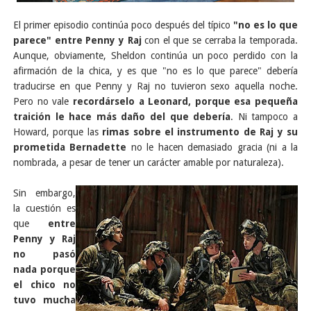
El primer episodio continúa poco después del típico
"no es lo que
parece" entre Penny y Raj
con el que se cerraba la temporada.
Aunque, obviamente, Sheldon continúa un poco perdido con la
afirmación de la chica, y es que "no es lo que parece" debería
traducirse en que Penny y Raj no tuvieron sexo aquella noche.
Pero no vale
recordárselo a Leonard, porque esa pequeña
traición le hace más daño del que debería
. Ni tampoco a
Howard, porque las
rimas sobre el instrumento de Raj y su
prometida Bernadette
no le hacen demasiado gracia (ni a la
nombrada, a pesar de tener un carácter amable por naturaleza).
Sin embargo,
la cuestión es
que
entre
Penny y Raj
no pasó
nada porque
el chico no
tuvo mucha