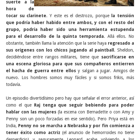
suerte a la
hora de
tocar su clarinete
. Y este es el destrozo, porque
la tensión
que podría haber habido entre ambos, y con el resto del
grupo, podría haber sido una herramienta estupenda
para el desarrollo de la quinta temporada
. Allá ellos. No
obstante, también llama la atención que la serie haya
regresado a
sus orígenes con los chicos jugando al paintball
. Sheldon,
decidiéndose entre rangos militares, tiene que
sacrificarse en
una escena gloriosa para que sus compañeros entierren
el hacha de guerra entre ellos
y salgan a jugar. Amigos de
nuevo. Los hombres somos muy fáciles y si somos frikis, más
todavía.
Un episodio divertidísimo pero hay que señalar el error anterior, así
como el que
Raj tenga que seguir bebiendo para poder
hablar con las mujeres
(la escena con Bernadette o con Amy y
Penny son un poco forzadas en ese sentido). Pero Priya está en
India,
Penny no se marcha a Nebraska y por fin comienza a
tener éxito como actriz
(el anuncio de hemorroides no tiene
desperdicio) y seguramente Leonard acabe volviendo a los