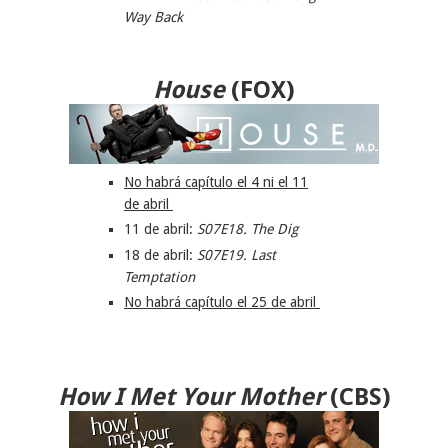
Way Back
House
(
FOX
)
No habrá capítulo el 4 ni el 11
de abril
11 de abril:
S07E18. The Dig
18 de abril:
S07E19. Last
Temptation
No habrá capítulo el 25 de abril
How I Met Your Mother
(
CBS
)