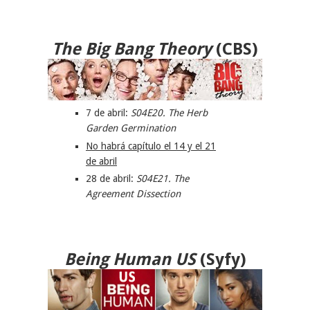
The Big Bang Theory
(CBS)
7 de abril:
S04E20. The Herb
Garden Germination
No habrá capítulo el 14 y el 21
de abril
28 de abril:
S04E21. The
Agreement Dissection
Being Human
US
(Syfy)