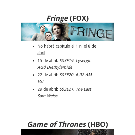
Fringe
(FOX)
No habrá capítulo el 1 ni el 8 de
abril
15 de abril:
S03E19. Lysergic
Acid Diethylamide
22 de abril:
S03E20.
6:02 AM
EST
29 de abril:
S03E21
.
The Last
Sam Weiss
Game of Thrones
(HBO
)