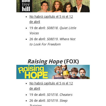
No habrá capítulo el 5 ni el 12
de abril
19 de abril:
S08E18. Quiet Little
Voices
26 de abril:
S08E19. Where Not
to Look For Freedom
Raising Hope
(FOX)
No habrá capítulo el 5 ni el 12
de abril
19 de abril:
S01E18.
Cheaters
26 de abril:
S01E19.
Sleep
Training