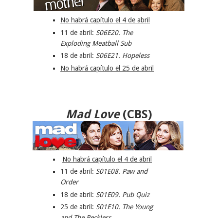
No habrá capítulo el 4 de abril
11 de abril:
S06E20. The
Exploding Meatball Sub
18 de abril:
S06E21. Hopeless
No habrá capítulo el 25 de abril
Mad Love
(
CBS
)
No habrá capítulo el 4 de abril
11 de abril:
S01E08.
Paw and
Order
18 de abril:
S01E09.
Pub Quiz
25 de abril:
S01E10. The Young
and The Reckless