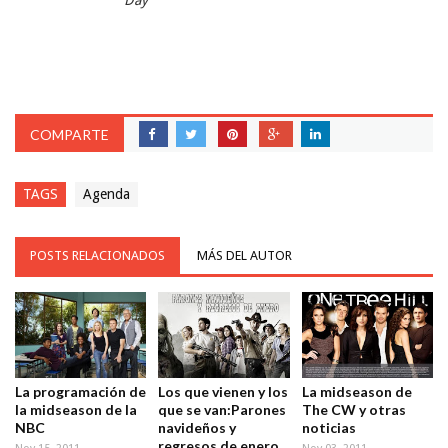
COMPARTE
TAGS
Agenda
POSTS RELACIONADOS
MÁS DEL AUTOR
La programación de
Los que vienen y los
La midseason de
la midseason de la
que se van:Parones
The CW y otras
NBC
navideños y
noticias
regresos de enero