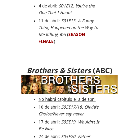
4 de abril:
S01E12.
You're the
One That I Haunt
11
de abril:
S01E13.
A Funny
Thing Happened on the Way to
Me Killing You
(
SEASON
FINALE
)
Brothers & Sisters
(ABC)
No habrá capítulo el 3 de abril
10 de abril:
S05E17/18.
Olivia's
Choice/Never say never
17 de abril:
S05E19. Wouldn’t It
Be Nice
24 de abril:
S05E20. Father