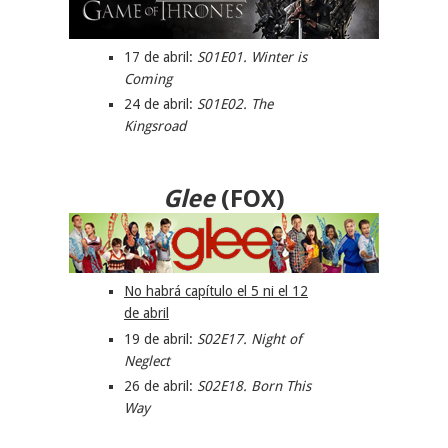
17 de abril:
S01E01. Winter is
Coming
24 de abril:
S01E02. The
Kingsroad
Glee
(
FOX
)
No habrá capítulo el 5 ni el 12
de abril
19 de abril:
S02E17. Night of
Neglect
26 de abril:
S02E18. Born This
Way