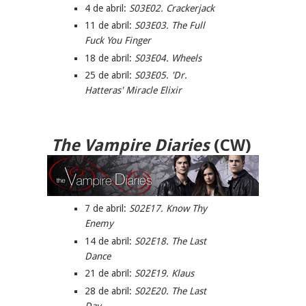
4 de abril:
S03E02. Crackerjack
11 de abril:
S03E03. The Full
Fuck You Finger
18 de abril:
S03E04. Wheels
25 de abril:
S03E05.
'Dr.
Hatteras' Miracle Elixir
The Vampire Diaries
(CW)
7 de abril:
S02E17. Know Thy
Enemy
14 de abril:
S02E18. The Last
Dance
21 de abril:
S02E19. Klaus
28 de abril:
S02E20.
The Last
Day