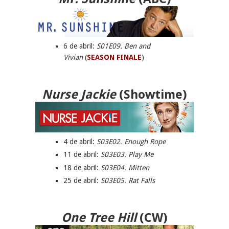
6 de abril:
S01E09. Ben and
Vivian
(
SEASON FINALE
)
Nurse Jackie
(Showtime)
4 de abril:
S03E02. Enough Rope
11 de abril:
S03E03. Play Me
18 de abril:
S03E04. Mitten
25 de abril:
S03E05. Rat Falls
One Tree Hill
(
CW
)